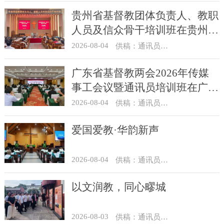
贵州省基督教团体负责人、教职
人员及信众骨干培训班在贵州圣
经学校举办
2026-08-04
供稿：通讯员 杨菁
广东省基督教两会2026年传媒
事工会议暨通讯员培训班在广州
举办
2026-08-04
供稿：通讯员 汪浩
爱国爱教·华韵新声
2026-08-04
供稿：通讯员 景健美
以文润教，同心疁城
2026-08-03
供稿：通讯员 景健美