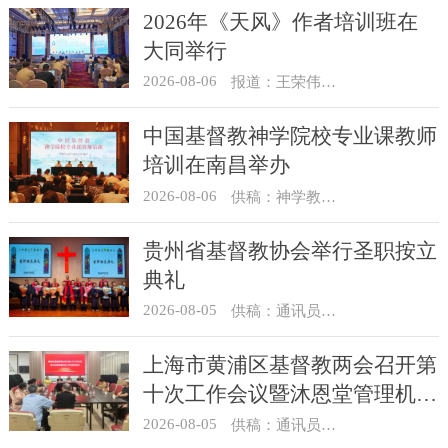
2026年《天风》作者培训班在
大同举行
2026-08-06
报道：王荣伟 摄影：冯谦
中国基督教神学院校专业课教师
培训在南昌举办
2026-08-06
供稿：神学教育部
贵州省基督教协会举行圣职按立
典礼
2026-08-05
供稿：通讯员 杨菁
上海市黄浦区基督教两会召开第
十次工作会议暨沐恩堂管理机构
七月份联席会议
2026-08-05
供稿：通讯员 景健美