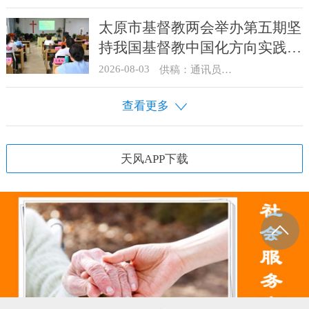
太原市基督教两会举办第五期坚
持我国基督教中国化方向实践能
力专题培训
2026-08-03
供稿：通讯员 王建春 摄影：史爱梅
查看更多
天风APP下载