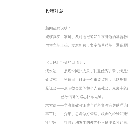
投稿注意
新闻征稿说明：
能够真实、准确、及时地报道发生在身边的基督教
内容立场正确、立意新颖，文字简单精炼、通俗易
《天风》征稿栏目说明：
溪水边——展现“神建”成果，刊登优秀讲章，满足
众议苑——约请同工讨论一个重要议题，活跃思想
见证会——反映教会团体和个人在社会、家庭中的
已故信徒的追思怀念见证。
求索篇——学者和教牧论述当前基督教有关的理论
事工坊——介绍、思考做好管理、牧养的经验和建
守望角——针对近期发生的教内外不良现象和谣言