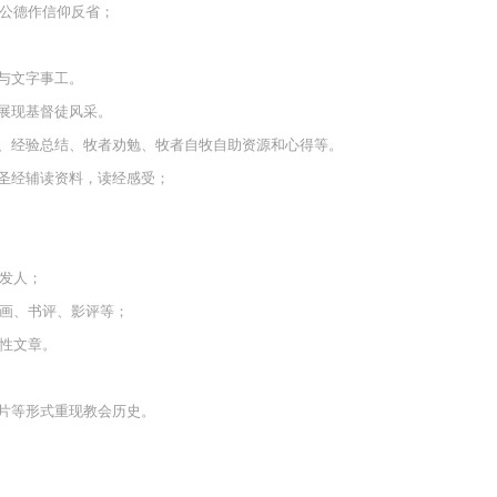
德作信仰反省；
与文字事工。
展现基督徒风采。
、经验总结、牧者劝勉、牧者自牧自助资源和心得等。
圣经辅读资料，读经感受；
发人；
、书评、影评等；
性文章。
片等形式重现教会历史。