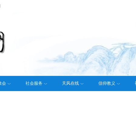
们
教会
社会服务
天风在线
信仰教义