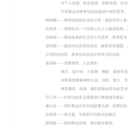
对个人品德、职业道德、家庭美德、社会公
针对教会内有争议的话题进行神学思考。
耕犊圃——神学院校师生佳作分享，激励年轻人参
访谈录——每期走访一个比较公众之人物或机构，
自牧园——聚焦牧者的生活和工作思考，牧养思考
读经阁——提供纯正的圣经信息，解答圣经难题，
介绍初信内容，基本信仰及信经等常识性内容。
香花畦——灵修感悟、人生感怀；
格言、流行语、小故事、幽默、漫画等启
反映基督教精神的小说、诗歌、散文、书画
教堂建筑、绘画、雕刻及教会音乐的艺术
守心亭——针对信徒多元需要进行教牧辅导建议。
拂尘处——回忆教会历史中的故事点滴，或用旧照
祈祷屋——按主题、节期和不同形式的祷文。
新闻眼——国内教会新闻、海外教会要闻。