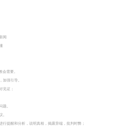
新闻
懂
教会需要。
，加强引导。
好见证；
问题。
议。
进行提醒和分析，说明真相，揭露异端，批判时弊；