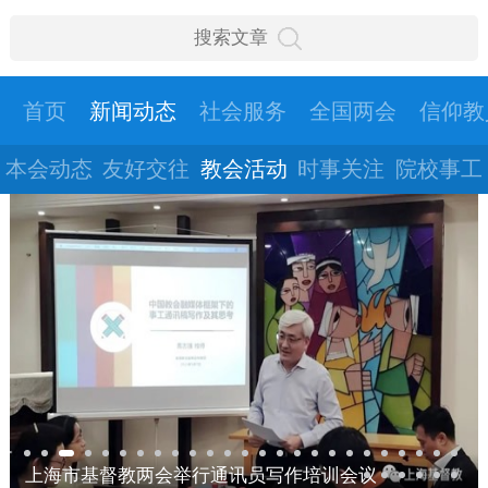
首页
新闻动态
社会服务
全国两会
信仰教
本会动态
友好交往
教会活动
时事关注
院校事工
上海市基督教两会举行通讯员写作培训会议