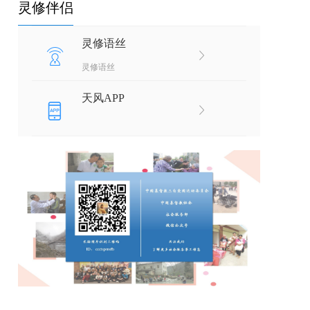
灵修伴侣
灵修语丝
灵修语丝
天风APP