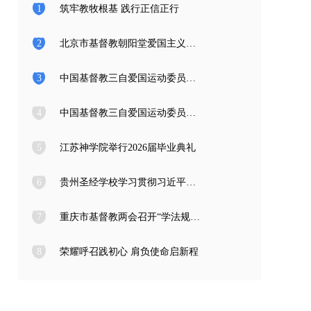
1
筑牢教牧根基 践行正信正行
2
北京市基督教朝阳堂爱国主义教育学习访问团一行来访
3
中国基督教三自爱国运动委员会2026年度公开招聘工作人员面试公告
4
中国基督教三自爱国运动委员会2026年度公开招聘应届高校毕业生面试公告
5
江苏神学院举行2026届毕业典礼
6
贵州圣经学校学习贯彻习近平总书记在庆祝中国共产党成立105周年大会上的重要讲话精神
7
重庆市基督教两会召开“学法规、守戒律、重修为、树形象” 教育活动总结会
8
荣耀呼召践初心 肩负使命启新程