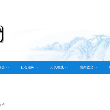
们
教会
社会服务
天风在线
信仰教义
活动