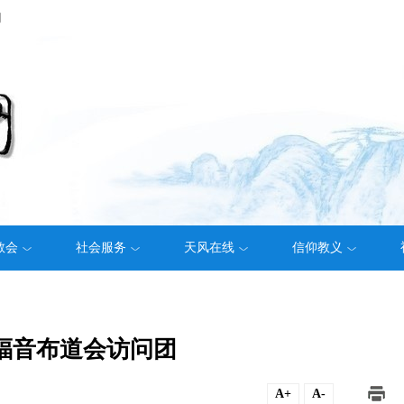
们
教会
社会服务
天风在线
信仰教义
福音布道会访问团
A+
A-