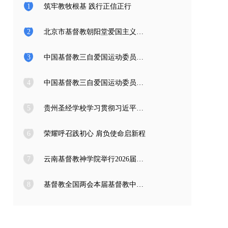
1
筑牢教牧根基 践行正信正行
2
北京市基督教朝阳堂爱国主义教育学习访问团一行来访
3
中国基督教三自爱国运动委员会2026年度公开招聘工作人员面试公告
4
中国基督教三自爱国运动委员会2026年度公开招聘应届高校毕业生面试公告
5
贵州圣经学校学习贯彻习近平总书记在庆祝中国共产党成立105周年大会上的重要讲话精神
6
荣耀呼召践初心 肩负使命启新程
7
云南基督教神学院举行2026届毕业典礼
8
基督教全国两会本届基督教中国化推进委员会在成都召开专题编写工作会议