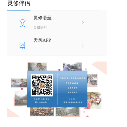
灵修伴侣
灵修语丝
灵修语丝
天风APP