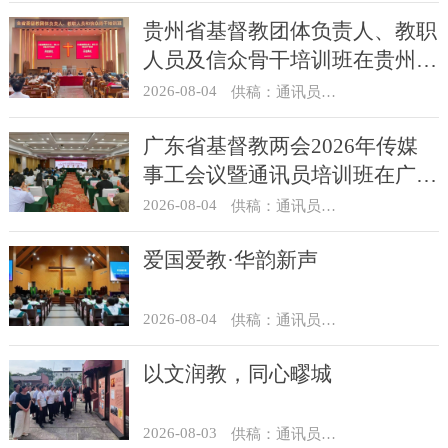
贵州省基督教团体负责人、教职
人员及信众骨干培训班在贵州圣
经学校举办
2026-08-04
供稿：通讯员 杨菁
广东省基督教两会2026年传媒
事工会议暨通讯员培训班在广州
举办
2026-08-04
供稿：通讯员 汪浩
爱国爱教·华韵新声
2026-08-04
供稿：通讯员 景健美
以文润教，同心疁城
2026-08-03
供稿：通讯员 景健美