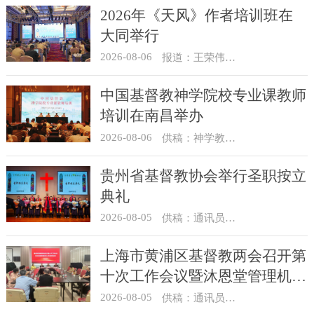
2026年《天风》作者培训班在
大同举行
2026-08-06
报道：王荣伟 摄影：冯谦
中国基督教神学院校专业课教师
培训在南昌举办
2026-08-06
供稿：神学教育部
贵州省基督教协会举行圣职按立
典礼
2026-08-05
供稿：通讯员 杨菁
上海市黄浦区基督教两会召开第
十次工作会议暨沐恩堂管理机构
七月份联席会议
2026-08-05
供稿：通讯员 景健美