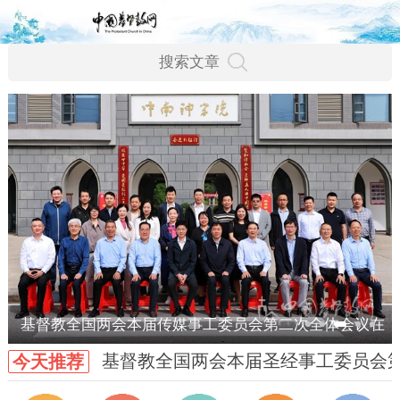
基督教全国两会本届传媒事工委员会第二次全体会议在
基督教全国两会本届圣经事工委员会
今天推荐
武汉召开