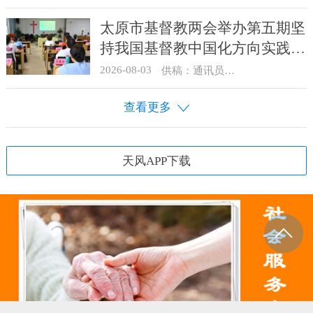
太原市基督教两会举办第五期坚
持我国基督教中国化方向实践能
力专题培训
2026-08-03
供稿：通讯员 王建春 摄影：史爱梅
查看更多
天风APP下载