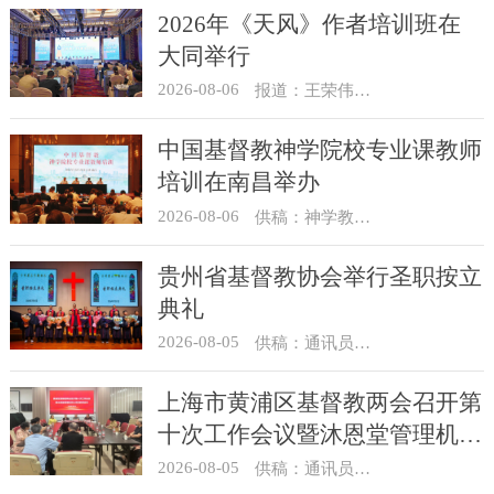
2026年《天风》作者培训班在
大同举行
2026-08-06
报道：王荣伟 摄影：冯谦
中国基督教神学院校专业课教师
培训在南昌举办
2026-08-06
供稿：神学教育部
贵州省基督教协会举行圣职按立
典礼
2026-08-05
供稿：通讯员 杨菁
上海市黄浦区基督教两会召开第
十次工作会议暨沐恩堂管理机构
七月份联席会议
2026-08-05
供稿：通讯员 景健美