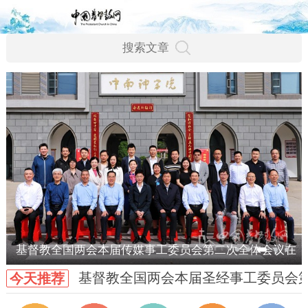
基督教全国两会本届传媒事工委员会第二次全体会议在
基督教全国两会本届圣经事工委员会
今天推荐
武汉召开