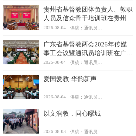
贵州省基督教团体负责人、教职
人员及信众骨干培训班在贵州圣
经学校举办
2026-08-04
供稿：通讯员 杨菁
广东省基督教两会2026年传媒
事工会议暨通讯员培训班在广州
举办
2026-08-04
供稿：通讯员 汪浩
爱国爱教·华韵新声
2026-08-04
供稿：通讯员 景健美
以文润教，同心疁城
2026-08-03
供稿：通讯员 景健美