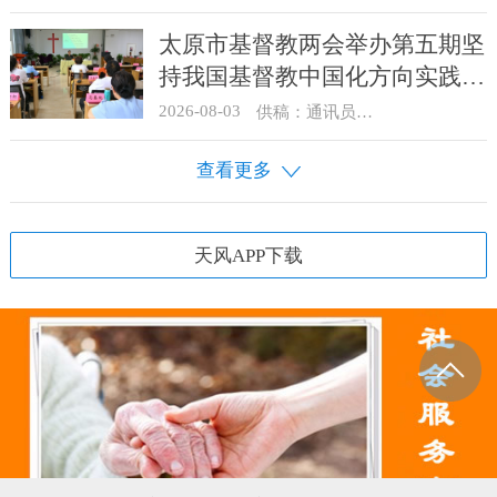
太原市基督教两会举办第五期坚
持我国基督教中国化方向实践能
力专题培训
2026-08-03
供稿：通讯员 王建春 摄影：史爱梅
查看更多
天风APP下载