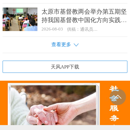
太原市基督教两会举办第五期坚
持我国基督教中国化方向实践能
力专题培训
2026-08-03
供稿：通讯员 王建春 摄影：史爱梅
查看更多
天风APP下载