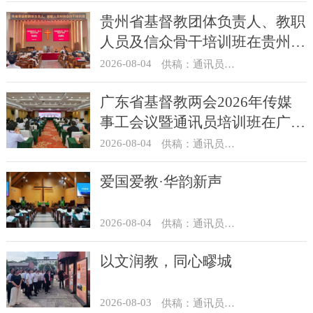
贵州省基督教团体负责人、教职
人员及信众骨干培训班在贵州圣
经学校举办
2026-08-04
供稿：通讯员 杨菁
广东省基督教两会2026年传媒
事工会议暨通讯员培训班在广州
举办
2026-08-04
供稿：通讯员 汪浩
爱国爱教·华韵新声
2026-08-04
供稿：通讯员 景健美
以文润教，同心疁城
2026-08-03
供稿：通讯员 景健美