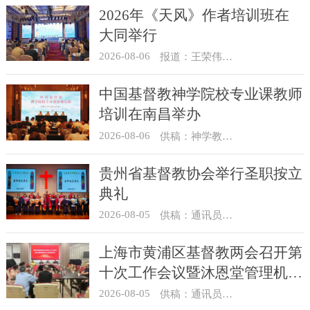
2026年《天风》作者培训班在
大同举行
2026-08-06
报道：王荣伟 摄影：冯谦
中国基督教神学院校专业课教师
培训在南昌举办
2026-08-06
供稿：神学教育部
贵州省基督教协会举行圣职按立
典礼
2026-08-05
供稿：通讯员 杨菁
上海市黄浦区基督教两会召开第
十次工作会议暨沐恩堂管理机构
七月份联席会议
2026-08-05
供稿：通讯员 景健美