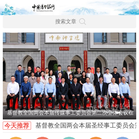
基督教全国两会本届传媒事工委员会第二次全体会议在
基督教全国两会本届圣经事工委员会
今天推荐
武汉召开