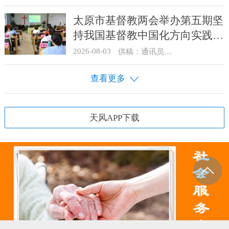
太原市基督教两会举办第五期坚
持我国基督教中国化方向实践能
力专题培训
2026-08-03
供稿：通讯员 王建春 摄影：史爱梅
查看更多
天风APP下载