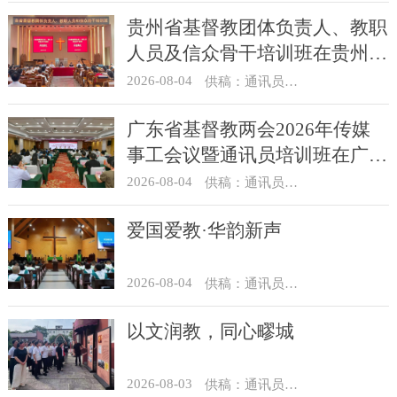
贵州省基督教团体负责人、教职
人员及信众骨干培训班在贵州圣
经学校举办
2026-08-04
供稿：通讯员 杨菁
广东省基督教两会2026年传媒
事工会议暨通讯员培训班在广州
举办
2026-08-04
供稿：通讯员 汪浩
爱国爱教·华韵新声
2026-08-04
供稿：通讯员 景健美
以文润教，同心疁城
2026-08-03
供稿：通讯员 景健美