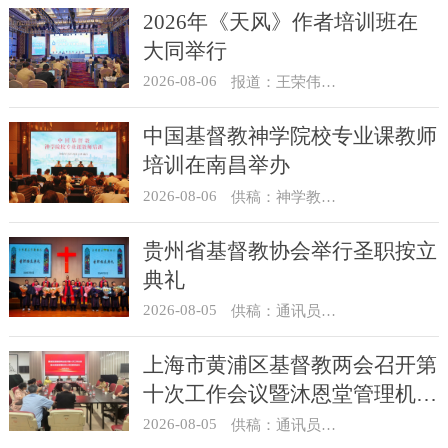
2026年《天风》作者培训班在
大同举行
2026-08-06
报道：王荣伟 摄影：冯谦
中国基督教神学院校专业课教师
培训在南昌举办
2026-08-06
供稿：神学教育部
贵州省基督教协会举行圣职按立
典礼
2026-08-05
供稿：通讯员 杨菁
上海市黄浦区基督教两会召开第
十次工作会议暨沐恩堂管理机构
七月份联席会议
2026-08-05
供稿：通讯员 景健美