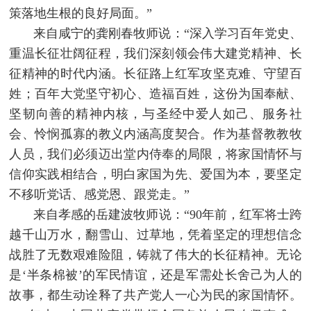
策落地生根的良好局面。”
来自咸宁的龚刚春牧师说：“深入学习百年党史、
重温长征壮阔征程，我们深刻领会伟大建党精神、长
征精神的时代内涵。长征路上红军攻坚克难、守望百
姓；百年大党坚守初心、造福百姓，这份为国奉献、
坚韧向善的精神内核，与圣经中爱人如己、服务社
会、怜悯孤寡的教义内涵高度契合。作为基督教教牧
人员，我们必须迈出堂内侍奉的局限，将家国情怀与
信仰实践相结合，明白家国为先、爱国为本，要坚定
不移听党话、感党恩、跟党走。”
来自孝感的岳建波牧师说：“90年前，红军将士跨
越千山万水，翻雪山、过草地，凭着坚定的理想信念
战胜了无数艰难险阻，铸就了伟大的长征精神。无论
是‘半条棉被’的军民情谊，还是军需处长舍己为人的
故事，都生动诠释了共产党人一心为民的家国情怀。