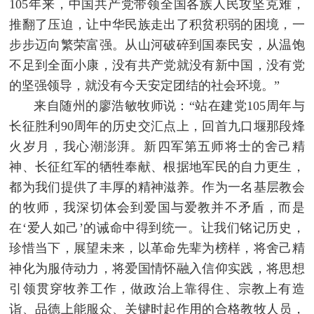
105年来，中国共产党带领全国各族人民攻坚克难，
推翻了压迫，让中华民族走出了积贫积弱的困境，一
步步迈向繁荣富强。从山河破碎到国泰民安，从温饱
不足到全面小康，没有共产党就没有新中国，没有党
的坚强领导，就没有今天安定团结的社会环境。”
来自随州的廖浩敏牧师说：“站在建党105周年与
长征胜利90周年的历史交汇点上，回首九口堰那段烽
火岁月，我心潮澎湃。新四军第五师将士的舍己精
神、长征红军的牺牲奉献、根据地军民的自力更生，
都为我们提供了丰厚的精神滋养。作为一名基层教会
的牧师，我深切体会到爱国与爱教并不矛盾，而是
在‘爱人如己’的诫命中得到统一。让我们铭记历史，
珍惜当下，展望未来，以革命先辈为榜样，将舍己精
神化为服侍动力，将爱国情怀融入信仰实践，将思想
引领贯穿牧养工作，做政治上靠得住、宗教上有造
诣、品德上能服众、关键时起作用的合格教牧人员，