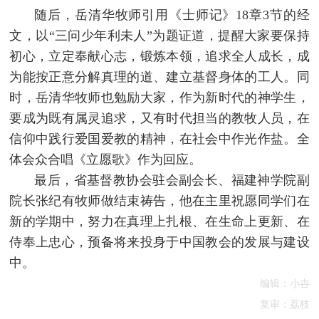
随后，岳清华牧师引用《士师记》18章3节的经
文，以“三问少年利未人”为题证道，提醒大家要保持
初心，立定奉献心志，锻炼本领，追求全人成长，成
为能按正意分解真理的道、建立基督身体的工人。同
时，岳清华牧师也勉励大家，作为新时代的神学生，
要成为既有属灵追求，又有时代担当的教牧人员，在
信仰中践行爱国爱教的精神，在社会中作光作盐。全
体会众合唱《立愿歌》作为回应。
最后，省基督教协会驻会副会长、福建神学院副
院长张纪有牧师做结束祷告，他在主里祝愿同学们在
新的学期中，努力在真理上扎根、在生命上更新、在
侍奉上忠心，预备将来投身于中国教会的发展与建设
中。
编辑：小卋
复审：荔枝