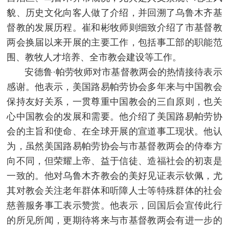
貌、历史文化向客人做了介绍，并回溯了乌鲁木齐基
督教的发展历程。崔和彬牧师则细致介绍了市基督教
两会换届以来开展的主要工作，包括事工部的职能范
围、教牧人才培养、全市教会建设等工作。
安德鲁·帕劳牧师对市基督教两会的热情接待表示
感谢。他表示，美国路易帕劳协会多年来与中国教会
保持友好关系，一贯尊重中国教会的三自原则，也关
心中国教会的发展和需要。他介绍了美国路易帕劳协
会的主旨和使命、在全球开展的宣道事工现状。他认
为，虽然美国路易帕劳协会与市基督教两会的侍奉方
向不同，但荣耀上帝、益于信徒、造福社会的初衷是
一致的。他对乌鲁木齐教会的美好见证表示钦佩，尤
其对教会关注老年群体和听障人士等特殊群体的社会
慈善服务事工表示赞赏。他表示，回国后会宣传此行
的所见所闻，更期待将来与市基督教两会有进一步的