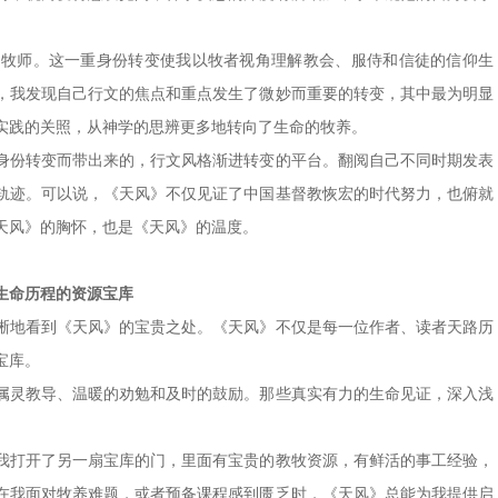
为牧师。
这一重身份转变使我以牧者视角理解教会、服侍和信徒的信仰生
，我发现自己行文的焦点和重点发生了微妙而重要的转变，其中最为明显
实践的关照，从神学的思辨更多地转向了生命的牧养。
身份转变而带出来的，行文风格渐进转变的平台。翻阅自己不同时期发表
轨迹。可以说，《天风》不仅见证了中国基督教恢宏的时代努力，也俯就
天风》的胸怀，也是《天风》的温度。
生命历程的资源宝库
晰地看到《天风》的宝贵之处。《天风》不仅是每一位作者、读者天路历
宝库。
属灵教导、温暖的劝勉和及时的鼓励。那些真实有力的生命见证，深入浅
我打开了另一扇宝库的门，里面有宝贵的教牧资源，有鲜活的事工经验，
在我面对牧养难题，或者预备课程感到匮乏时，《天风》总能为我提供启