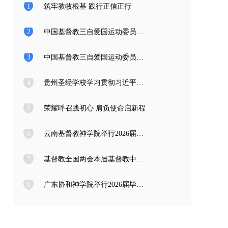
1
筑牢教牧根基 践行正信正行
2
中国基督教三自爱国运动委员会2026年度公开招聘工作人员面试公告
3
中国基督教三自爱国运动委员会2026年度公开招聘应届高校毕业生面试公告
4
贵州圣经学校学习贯彻习近平总书记在庆祝中国共产党成立105周年大会上的重要讲话精神
5
荣耀呼召践初心 肩负使命启新程
6
云南基督教神学院举行2026届毕业典礼
7
基督教全国两会本届基督教中国化推进委员会在成都召开专题编写工作会议
8
广东协和神学院举行2026届毕业感恩崇拜暨毕业典礼