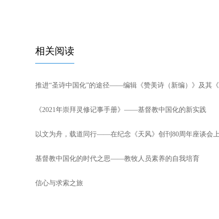
相关阅读
推进“圣诗中国化”的途径——编辑《赞美诗（新编）》及其
《2021年崇拜灵修记事手册》——基督教中国化的新实践
以文为舟，载道同行——在纪念《天风》创刊80周年座谈会
基督教中国化的时代之思——教牧人员素养的自我培育
信心与求索之旅