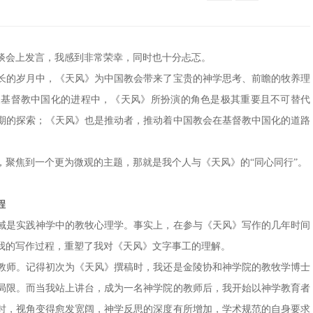
座谈会上发言，我感到非常荣幸，同时也十分忐忑。
漫长的岁月中，《天风》为中国教会带来了宝贵的神学思考、前瞻的牧养理
及基督教中国化的进程中，《天风》所扮演的角色是极其重要且不可替代
期的探索；《天风》也是推动者，推动着中国教会在基督教中国化的道路
，聚焦到一个更为微观的主题，那就是我个人与《天风》的“同心同行”。
程
域是实践神学中的教牧心理学。事实上，在参与《天风》写作的几年时间
我的写作过程，重塑了我对《天风》文字事工的理解。
教师。
记得初次为《天风》撰稿时，我还是金陵协和神学院的教牧学博士
局限。而当我站上讲台，成为一名神学院的教师后，我开始以神学教育者
时，视角变得愈发宽阔，神学反思的深度有所增加，学术规范的自身要求