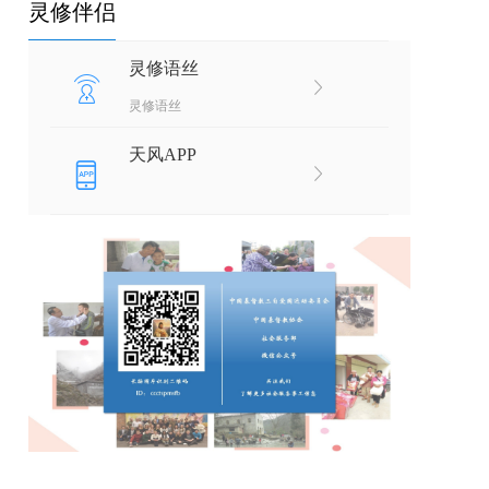
灵修伴侣
灵修语丝
灵修语丝
天风APP