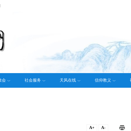
们
教会
社会服务
天风在线
信仰教义
A+
A-