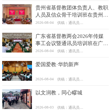
贵州省基督教团体负责人、教职
人员及信众骨干培训班在贵州圣
经学校举办
2026-08-04
供稿：通讯员 杨菁
广东省基督教两会2026年传媒
事工会议暨通讯员培训班在广州
举办
2026-08-04
供稿：通讯员 汪浩
爱国爱教·华韵新声
2026-08-04
供稿：通讯员 景健美
以文润教，同心疁城
2026-08-03
供稿：通讯员 景健美