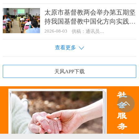
太原市基督教两会举办第五期坚
持我国基督教中国化方向实践能
力专题培训
2026-08-03
供稿：通讯员 王建春 摄影：史爱梅
查看更多
天风APP下载