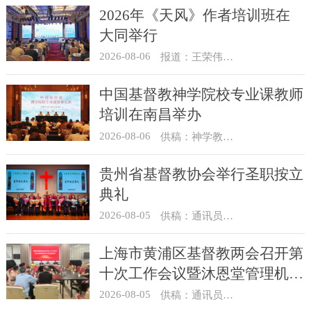
2026年《天风》作者培训班在
大同举行
2026-08-06
报道：王荣伟 摄影：冯谦
中国基督教神学院校专业课教师
培训在南昌举办
2026-08-06
供稿：神学教育部
贵州省基督教协会举行圣职按立
典礼
2026-08-05
供稿：通讯员 杨菁
上海市黄浦区基督教两会召开第
十次工作会议暨沐恩堂管理机构
七月份联席会议
2026-08-05
供稿：通讯员 景健美