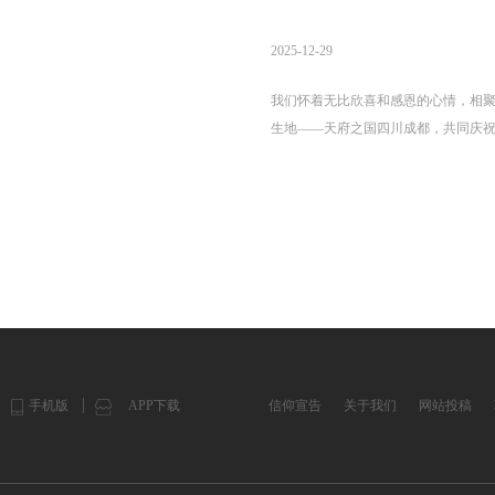
2025-12-29
我们怀着无比欣喜和感恩的心情，相
生地——天府之国四川成都，共同庆
基督教厚重历史与时代使命的刊物创刊
手机版
APP下载
信仰宣告
关于我们
网站投稿