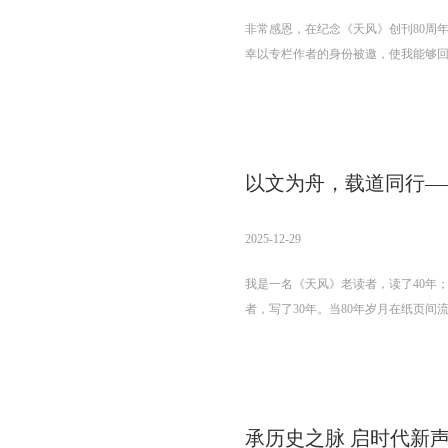
非常感恩，在纪念《天风》创刊80周
幸以专栏作者的身份被邀，使我能够
人生的重要起始地。
2025-12-29
我是一名《天风》老读者，读了40年
者，写了30年。当80年岁月在纸页间流
字从陌生到熟悉，再到成为我生命中
千言万语沉淀为两个词：感恩、敬畏
承历史之脉 启时代新