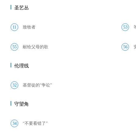
圣艺丛
11
致牧者
53
55
献给父母的歌
56
伦理线
32
基督徒的“争讼”
守望角
34
“不要看错了”