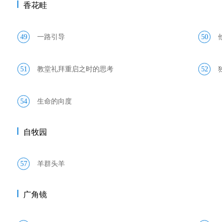
香花畦
49
一路引导
50
51
教堂礼拜重启之时的思考
52
54
生命的向度
自牧园
57
羊群头羊
广角镜