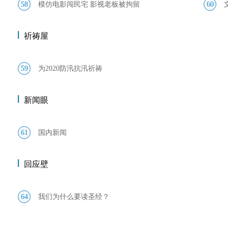
58
模仿电影闯民宅 影视老板被拘留
60
祈祷屋
59
为2020防汛抗汛祈祷
新闻眼
61
国内新闻
回应壁
64
我们为什么要读圣经？