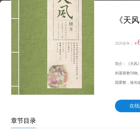
《天风
2020全年：
￥
简介：《天风》
的基督教刊物
国爱教，做光
在线
章节目录