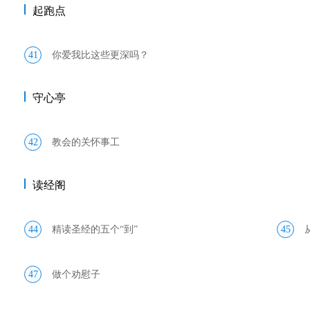
起跑点
41
你爱我比这些更深吗？
守心亭
42
教会的关怀事工
读经阁
44
精读圣经的五个“到”
45
47
做个劝慰子