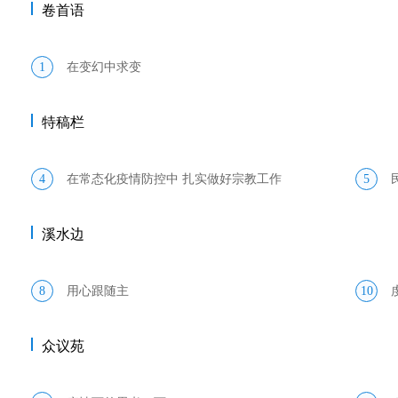
卷首语
1
在变幻中求变
特稿栏
4
在常态化疫情防控中 扎实做好宗教工作
5
溪水边
8
用心跟随主
10
众议苑