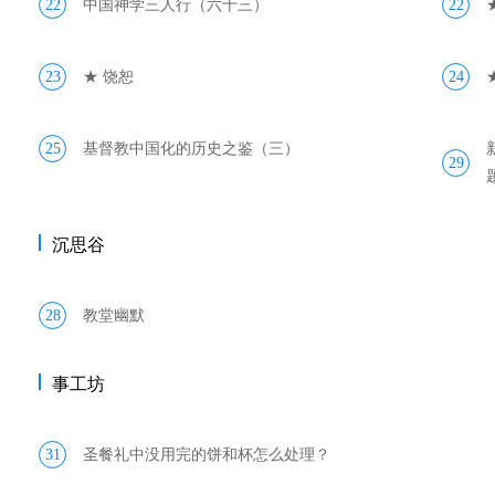
22
中国神学三人行（六十三）
22
23
★ 饶恕
24
25
基督教中国化的历史之鉴（三）
29
沉思谷
28
教堂幽默
事工坊
31
圣餐礼中没用完的饼和杯怎么处理？