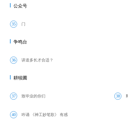
公众号
35
门
争鸣台
36
讲道多长才合适？
耕犊圃
37
致毕业的你们
38
40
吟诵 《神工妙笔歌》 有感