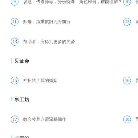
9
议题：传道师母，身份特殊，角色难当，谁能理解？
10
11
师母，负重依旧无悔前行
12
13
帮助者，应得到更多的关爱
见证会
15
神扭转了我的婚姻
16
事工坊
17
教会牧养亦需深耕细作
18