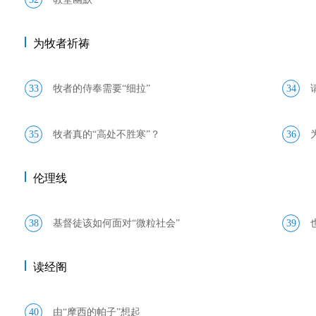
为牧者祈祷
33
牧者的侍奉需要“细拉”
34
35
牧者真的“高处不胜寒”？
36
伦理线
38
基督徒该如何面对“微粒社会”
39
读经阁
40
由“摩西的帕子”想起