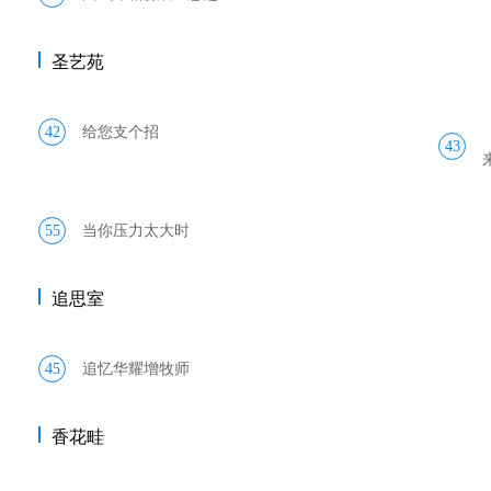
圣艺苑
42
给您支个招
43
55
当你压力太大时
追思室
45
追忆华耀增牧师
香花畦