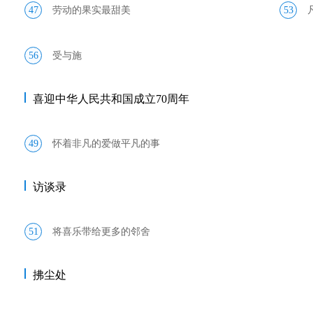
47
劳动的果实最甜美
53
56
受与施
喜迎中华人民共和国成立70周年
49
怀着非凡的爱做平凡的事
访谈录
51
将喜乐带给更多的邻舍
拂尘处