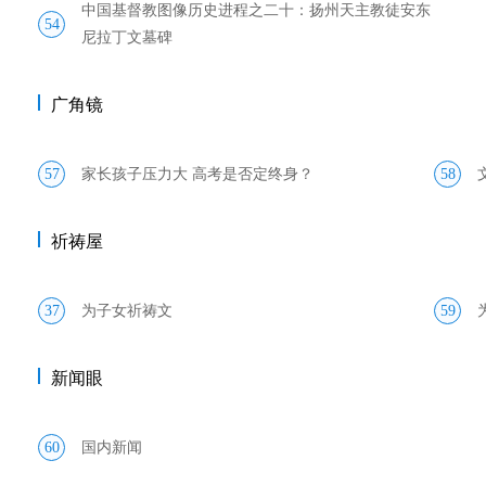
中国基督教图像历史进程之二十：扬州天主教徒安东
54
尼拉丁文墓碑
广角镜
57
家长孩子压力大 高考是否定终身？
58
祈祷屋
37
为子女祈祷文
59
新闻眼
60
国内新闻