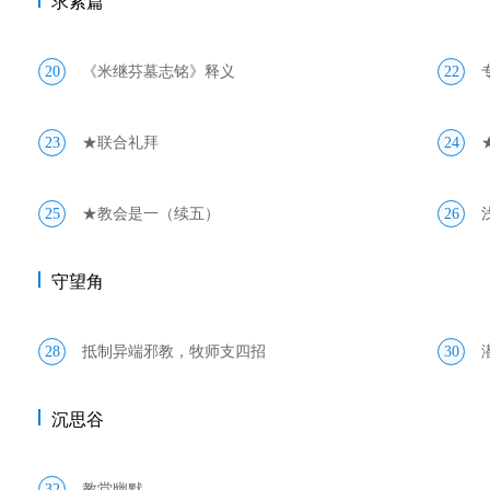
求索篇
20
《米继芬墓志铭》释义
22
23
★联合礼拜
24
25
★教会是一（续五）
26
守望角
28
抵制异端邪教，牧师支四招
30
沉思谷
32
教堂幽默