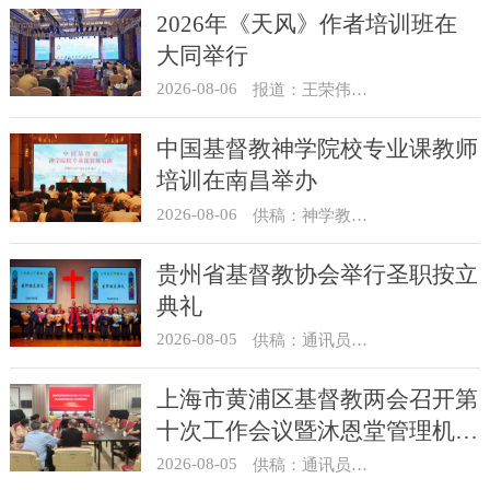
2026年《天风》作者培训班在
大同举行
2026-08-06
报道：王荣伟 摄影：冯谦
中国基督教神学院校专业课教师
培训在南昌举办
2026-08-06
供稿：神学教育部
贵州省基督教协会举行圣职按立
典礼
2026-08-05
供稿：通讯员 杨菁
上海市黄浦区基督教两会召开第
十次工作会议暨沐恩堂管理机构
七月份联席会议
2026-08-05
供稿：通讯员 景健美