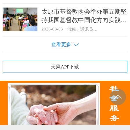
太原市基督教两会举办第五期坚
持我国基督教中国化方向实践能
力专题培训
2026-08-03
供稿：通讯员 王建春 摄影：史爱梅
查看更多
天风APP下载