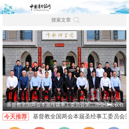
基督教全国两会本届传媒事工委员会第二次全体会议在
基督教全国两会本届圣经事工委员会
今天推荐
武汉召开