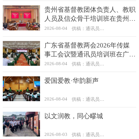
贵州省基督教团体负责人、教职
人员及信众骨干培训班在贵州圣
经学校举办
2026-08-04
供稿：通讯员 杨菁
广东省基督教两会2026年传媒
事工会议暨通讯员培训班在广州
举办
2026-08-04
供稿：通讯员 汪浩
爱国爱教·华韵新声
2026-08-04
供稿：通讯员 景健美
以文润教，同心疁城
2026-08-03
供稿：通讯员 景健美