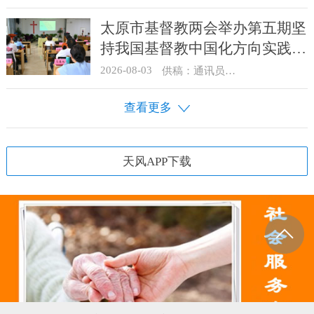
太原市基督教两会举办第五期坚
持我国基督教中国化方向实践能
力专题培训
2026-08-03
供稿：通讯员 王建春 摄影：史爱梅
查看更多
天风APP下载