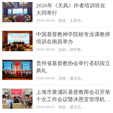
2026年《天风》作者培训班在
大同举行
2026-08-06
报道：王荣伟 摄影：冯谦
中国基督教神学院校专业课教师
培训在南昌举办
2026-08-06
供稿：神学教育部
贵州省基督教协会举行圣职按立
典礼
2026-08-05
供稿：通讯员 杨菁
上海市黄浦区基督教两会召开第
十次工作会议暨沐恩堂管理机构
七月份联席会议
2026-08-05
供稿：通讯员 景健美