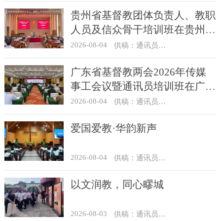
贵州省基督教团体负责人、教职
人员及信众骨干培训班在贵州圣
经学校举办
2026-08-04
供稿：通讯员 杨菁
广东省基督教两会2026年传媒
事工会议暨通讯员培训班在广州
举办
2026-08-04
供稿：通讯员 汪浩
爱国爱教·华韵新声
2026-08-04
供稿：通讯员 景健美
以文润教，同心疁城
2026-08-03
供稿：通讯员 景健美