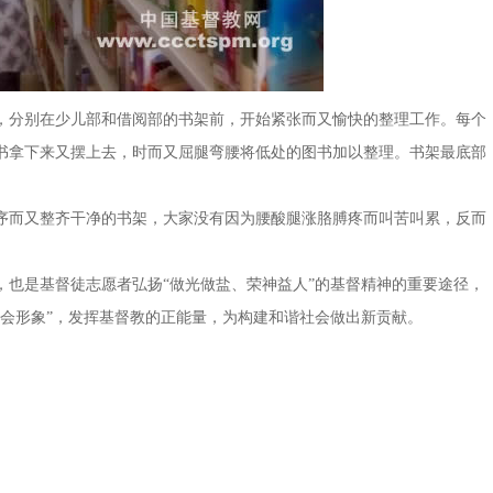
分别在少儿部和借阅部的书架前，开始紧张而又愉快的整理工作。每个
书拿下来又摆上去，时而又屈腿弯腰将低处的图书加以整理。书架最底部
而又整齐干净的书架，大家没有因为腰酸腿涨胳膊疼而叫苦叫累，反而
是基督徒志愿者弘扬“做光做盐、荣神益人”的基督精神的重要途径，
教会形象”，发挥基督教的正能量，为构建和谐社会做出新贡献。