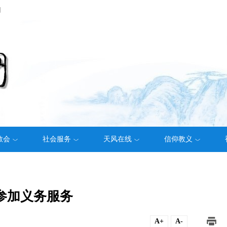
们
教会
社会服务
天风在线
信仰教义
参加义务服务
A+
A-