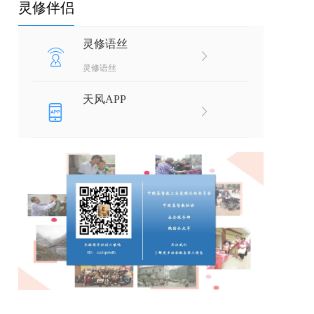
灵修伴侣
灵修语丝
灵修语丝
天风APP