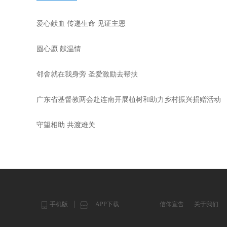
爱心献血 传递生命 见证主恩
圆心愿 献温情
邻舍就在我身旁 圣爱激励去帮扶
广东省基督教两会赴连南开展植树和助力乡村振兴捐赠活动
守望相助 共渡难关
手机版
APP下载
信仰宣告
关于我们