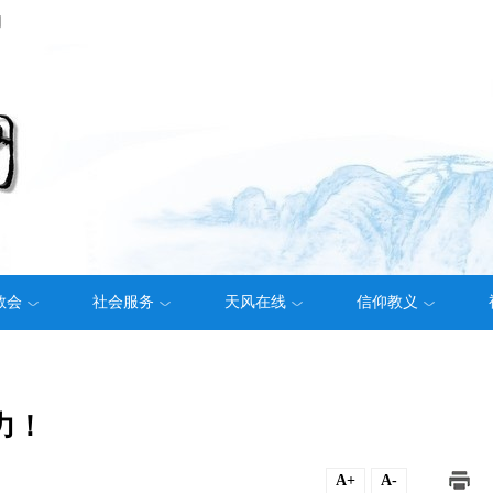
们
教会
社会服务
天风在线
信仰教义
力！
A+
A-