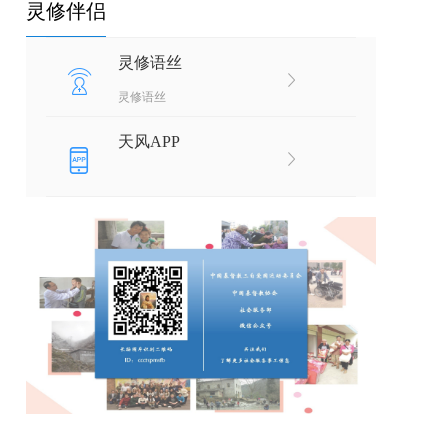
灵修伴侣
灵修语丝
灵修语丝
天风APP