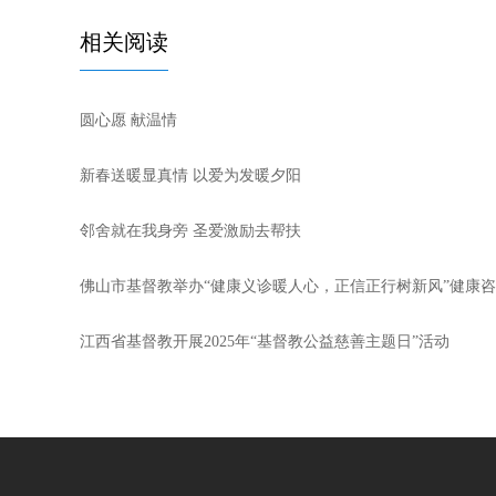
相关阅读
圆心愿 献温情
新春送暖显真情 以爱为发暖夕阳
邻舍就在我身旁 圣爱激励去帮扶
佛山市基督教举办“健康义诊暖人心，正信正行树新风”健康
江西省基督教开展2025年“基督教公益慈善主题日”活动