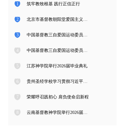
1
筑牢教牧根基 践行正信正行
2
北京市基督教朝阳堂爱国主义教育学习访问团一行来访
3
中国基督教三自爱国运动委员会2026年度公开招聘工作人员面试公告
4
中国基督教三自爱国运动委员会2026年度公开招聘应届高校毕业生面试公告
5
江苏神学院举行2026届毕业典礼
6
贵州圣经学校学习贯彻习近平总书记在庆祝中国共产党成立105周年大会上的重要讲话精神
7
荣耀呼召践初心 肩负使命启新程
8
云南基督教神学院举行2026届毕业典礼