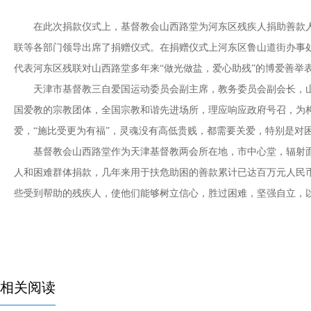
在此次捐款仪式上，基督教会山西路堂为河东区残疾人捐助善款人
联等各部门领导出席了捐赠仪式。在捐赠仪式上河东区鲁山道街办事
代表河东区残联对山西路堂多年来“做光做盐，爱心助残”的博爱善举
天津市基督教三自爱国运动委员会副主席，教务委员会副会长，山
国爱教的宗教团体，全国宗教和谐先进场所，理应响应政府号召，为
爱，“施比受更为有福”，灵魂没有高低贵贱，都需要关爱，特别是对
基督教会山西路堂作为天津基督教两会所在地，市中心堂，辐射面
人和困难群体捐款，几年来用于扶危助困的善款累计已达百万元人民
些受到帮助的残疾人，使他们能够树立信心，胜过困难，坚强自立，
相关阅读