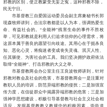
邪教的区别，使正教蒙受无妄之冤，这种邪教不除，
民无宁日。
市基督教三自爱国运动委员会副主席兼秘书长郭
现森牧师讲到，合法宗教都是以人为本，强调热爱生
命、有益社会的。“全能神”残害生命的事件不胜枚
举，可见邪教就是利用人们追求信仰的心理需求，将
这原本属于善良的愿望引向歧途。其用心在于扼杀良
知、恶化心灵，将痴迷者变成丧失灵魂、泯灭人性、
任其驱使、为害社会的工具。我们坚决拥护政府依法
取缔“全能神”、打击邪教的大义之举。
市基督教两会办公室主任王良波牧师讲到，针对
邪教对教会及社会的危害，市基督教两会一是注重对
教职人员的培训，防范异端邪教的侵扰；二是加强宣
传力度，在信徒群众中揭露异端邪教的危害；三是加
强神学思想建设，积极引导基督教与社会主义社会相
适应，发掘基督教教义教规中的积极因素，崇尚道