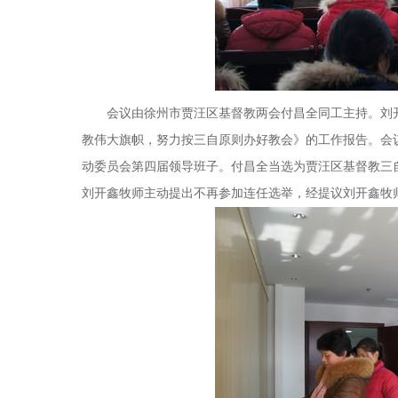
会议由徐州市贾汪区基督教两会付昌全同工主持。刘开
教伟大旗帜，努力按三自原则办好教会》的工作报告。会
动委员会第四届领导班子。付昌全当选为贾汪区基督教三
刘开鑫牧师主动提出不再参加连任选举，经提议刘开鑫牧