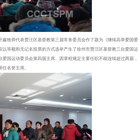
鑫牧师代表贾汪区基督教第三届常务委员会作了题为《继续高举爱国爱
议以等额和无记名投票的方式选举产生了徐州市贾汪区基督教三自爱国运
自爱国运动委员会第四届主席。因章程规定主要任职不能连续超过两届，
师任名誉主席。