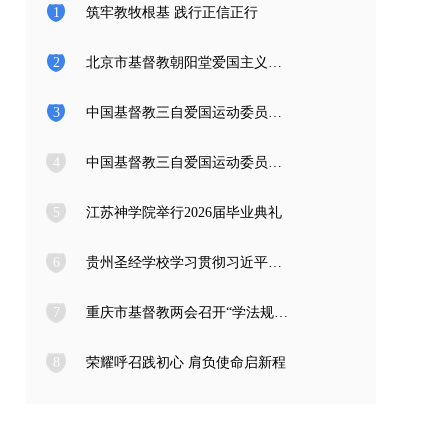
1
筑牢教牧根基 践行正信正行
2
北京市基督教朝阳堂爱国主义教育学习访问团一行来访
3
中国基督教三自爱国运动委员会2026年度公开招聘工作人员面试公告
4
中国基督教三自爱国运动委员会2026年度公开招聘应届高校毕业生面试公告
5
江苏神学院举行2026届毕业典礼
6
贵州圣经学校学习贯彻习近平总书记在庆祝中国共产党成立105周年大会上的重要讲话精神
7
重庆市基督教两会召开“学法规、守戒律、重修为、树形象” 教育活动总结会
8
荣耀呼召践初心 肩负使命启新程