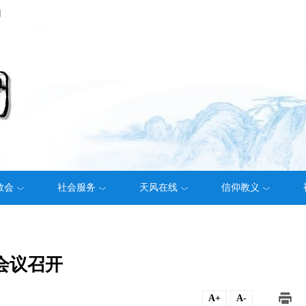
们
教会
社会服务
天风在线
信仰教义
会议召开
A+
A-