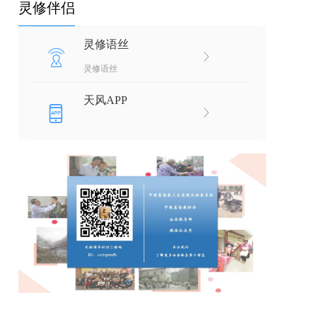
灵修伴侣
灵修语丝
灵修语丝
天风APP