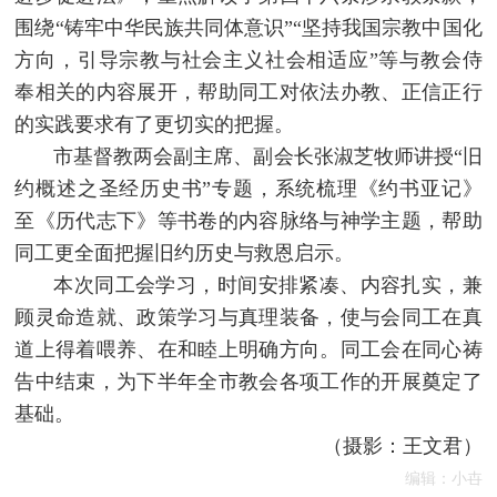
围绕“铸牢中华民族共同体意识”“坚持我国宗教中国化
方向，引导宗教与社会主义社会相适应”等与教会侍
奉相关的内容展开，帮助同工对依法办教、正信正行
的实践要求有了更切实的把握。
市基督教两会副主席、副会长张淑芝牧师讲授“旧
约概述之圣经历史书”专题，系统梳理《约书亚记》
至《历代志下》等书卷的内容脉络与神学主题，帮助
同工更全面把握旧约历史与救恩启示。
本次同工会学习，时间安排紧凑、内容扎实，兼
顾灵命造就、政策学习与真理装备，使与会同工在真
道上得着喂养、在和睦上明确方向。同工会在同心祷
告中结束，为下半年全市教会各项工作的开展奠定了
基础。
（摄影：王文君
）
编辑：小卋