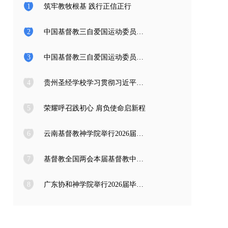
1
筑牢教牧根基 践行正信正行
2
中国基督教三自爱国运动委员会2026年度公开招聘工作人员面试公告
3
中国基督教三自爱国运动委员会2026年度公开招聘应届高校毕业生面试公告
4
贵州圣经学校学习贯彻习近平总书记在庆祝中国共产党成立105周年大会上的重要讲话精神
5
荣耀呼召践初心 肩负使命启新程
6
云南基督教神学院举行2026届毕业典礼
7
基督教全国两会本届基督教中国化推进委员会在成都召开专题编写工作会议
8
广东协和神学院举行2026届毕业感恩崇拜暨毕业典礼