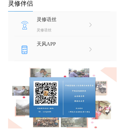
灵修伴侣
灵修语丝
灵修语丝
天风APP