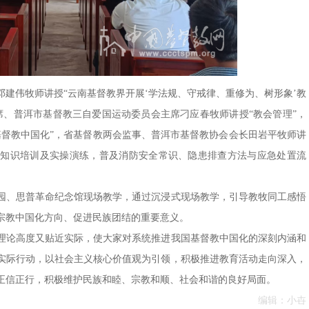
建伟牧师讲授“云南基督教界开展‘学法规、守戒律、重修为、树形象’教
席、普洱市基督教三自爱国运动委员会主席刁应春牧师讲授“教会管理”，
基督教中国化”，省基督教两会监事、普洱市基督教协会会长田岩平牧师讲
全知识培训及实操演练，普及消防安全常识、隐患排查方法与应急处置流
园、思普革命纪念馆现场教学，通过沉浸式现场教学，引导教牧同工感悟
宗教中国化方向、促进民族团结的重要意义。
理论高度又贴近实际，使大家对系统推进我国基督教中国化的深刻内涵和
实际行动，以社会主义核心价值观为引领，积极推进教育活动走向深入，
正信正行，积极维护民族和睦、宗教和顺、社会和谐的良好局面。
编辑：小卋