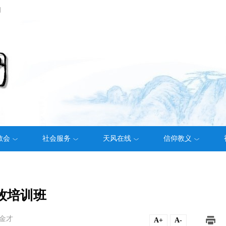
们
教会
社会服务
天风在线
信仰教义
牧培训班
金才
A+
A-