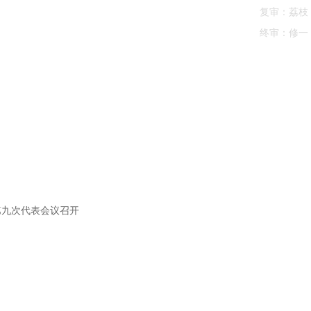
复审：荔枝
终审：修一
第九次代表会议召开