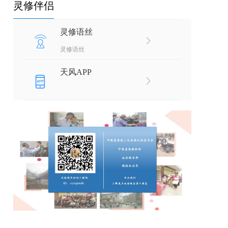
灵修伴侣
灵修语丝
灵修语丝
天风APP