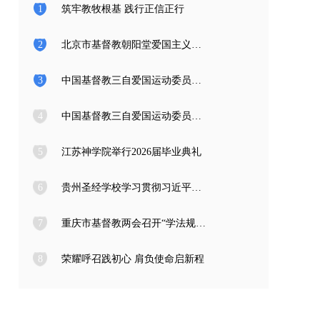
1
筑牢教牧根基 践行正信正行
2
北京市基督教朝阳堂爱国主义教育学习访问团一行来访
3
中国基督教三自爱国运动委员会2026年度公开招聘工作人员面试公告
4
中国基督教三自爱国运动委员会2026年度公开招聘应届高校毕业生面试公告
5
江苏神学院举行2026届毕业典礼
6
贵州圣经学校学习贯彻习近平总书记在庆祝中国共产党成立105周年大会上的重要讲话精神
7
重庆市基督教两会召开“学法规、守戒律、重修为、树形象” 教育活动总结会
8
荣耀呼召践初心 肩负使命启新程