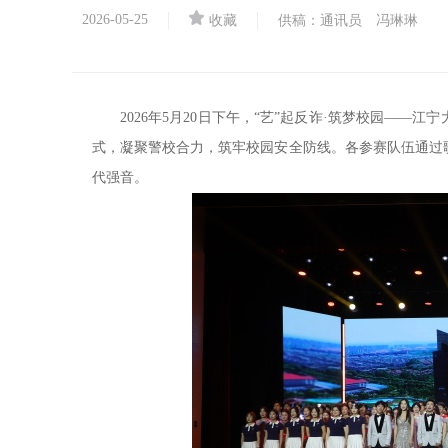
2026-05-25
收藏
供稿：通讯员 冯琳琳
2026年5月20日下午，“艺”起反诈·筑梦校园—
式，凝聚警校合力，筑牢校园安全防线。各参赛队伍通过
代强音。