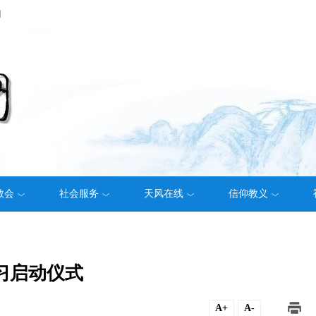
们
教会
社会服务
天风在线
信仰教义
实习启动仪式
A+
A-