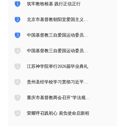
1
筑牢教牧根基 践行正信正行
2
北京市基督教朝阳堂爱国主义教育学习访问团一行来访
3
中国基督教三自爱国运动委员会2026年度公开招聘工作人员面试公告
4
中国基督教三自爱国运动委员会2026年度公开招聘应届高校毕业生面试公告
5
江苏神学院举行2026届毕业典礼
6
贵州圣经学校学习贯彻习近平总书记在庆祝中国共产党成立105周年大会上的重要讲话精神
7
重庆市基督教两会召开“学法规、守戒律、重修为、树形象” 教育活动总结会
8
荣耀呼召践初心 肩负使命启新程