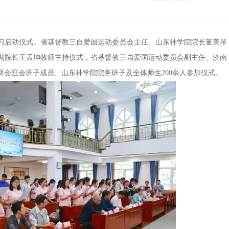
生实习启动仪式。省基督教三自爱国运动委员会主任、山东神学院院长董美琴
副院长王孟坤牧师主持仪式，省基督教三自爱国运动委员会副主任、济南
会驻会班子成员、山东神学院院务班子及全体师生200余人参加仪式。