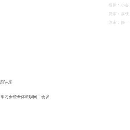
编辑：小卋
复审：荔枝
终审：修一
专题讲座
》学习会暨全体教职同工会议