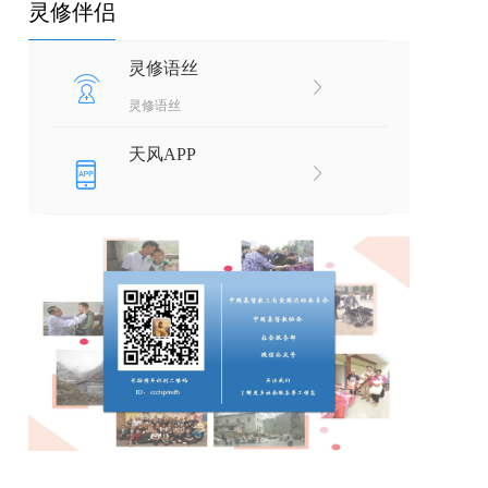
灵修伴侣
灵修语丝
灵修语丝
天风APP