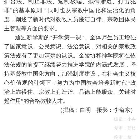
护合法、制止非法、遏制极端、抵御渗透、打击犯
罪”的基本原则；同时也从宗教中国化和法治化的角
度，阐述了新时代对教牧人员廉洁自律、宗教团体民
主管理等方面的要求。
通过新学期的“开学第一课”，全体师生员工增强
了国家意识、公民意识、法治意识，对相关的宗教政
策法规有了更加清楚的认识。金陵协和神学院将在依
法依规的前提下继续努力推进学院的内涵式发展，坚
持基督教中国化方向，加强制度建设，在社会主义核
心价值观的引领下，努力为中国教会培养新时代“政
治上靠得住、宗教上有造诣、品德上能服众、关键时
起作用”的合格教牧人才。
（撰稿：白明 摄影：李俞东）
编辑：小卋
复审：荔枝
终审：修一