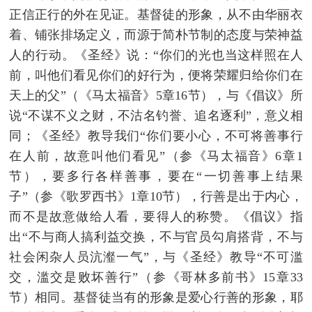
正信正行的外在见证。基督徒的形象，从不由华丽衣
着、铺张排场定义，而源于简朴节制的态度与荣神益
人的行动。《圣经》说：“你们的光也当这样照在人
前，叫他们看见你们的好行为，便将荣耀归给你们在
天上的父”（《马太福音》5章16节），与《倡议》所
说“不谋不义之财，不沽名钓誉、追名逐利”，意义相
同；《圣经》教导我们“你们要小心，不可将善事行
在人前，故意叫他们看见”（参《马太福音》6章1
节），要多行各样善事，要在“一切善事上结果
子”（参《歌罗西书》1章10节），行善是出于内心，
而不是故意做给人看，要得人的称赞。《倡议》指
出“不与商人搞利益交换，不与官员勾肩搭背，不与
社会闲杂人员沆瀣一气”，与《圣经》教导“不可滥
交，滥交是败坏善行”（参《哥林多前书》15章33
节）相同。基督徒当有的形象是爱心行善的形象，耶