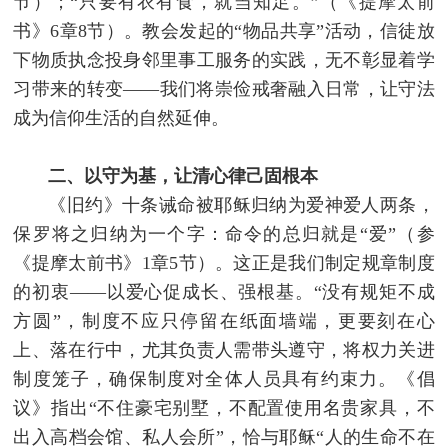
节）；“只要有衣有食，就当知足。”（《提摩太前
书》6章8节）。教会发起的“物品共享”活动，信徒放
下物质执念投身邻里事工服务的实践，无不彰显着学
习带来的转变——我们将崇俭戒奢融入日常，让守法
成为信仰生活的自然延伸。
二、以守为基，让清心律己固根本
《旧约》十条诫命被耶稣归纳为爱神爱人两条，
保罗将之归纳为一个字：命令的总归就是“爱”（参
《提摩太前书》1章5节）。这正是我们制定规章制度
的初衷——以爱心促成长、强根基。“没有规矩不成
方圆”，制度不应只停留在纸面墙端，更要刻在心
上、落在行中，尤其负责人需带头遵守，将权力关进
制度笼子，确保制度对全体人员具有约束力。《倡
议》指出“不住豪宅别墅，不配置使用名贵家具，不
出入高档会馆、私人会所”，恰与耶稣“人的生命不在