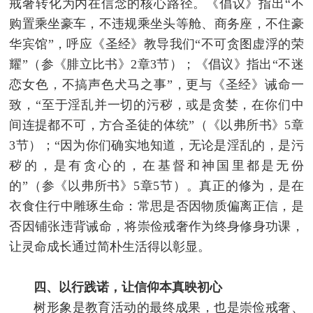
戒奢转化为内在信念的核心路径。《倡议》指出“不
购置乘坐豪车，不违规乘坐头等舱、商务座，不住豪
华宾馆”，呼应《圣经》教导我们“不可贪图虚浮的荣
耀”（参《腓立比书》2章3节）；《倡议》指出“不迷
恋女色，不搞声色犬马之事”，更与《圣经》诫命一
致，“至于淫乱并一切的污秽，或是贪婪，在你们中
间连提都不可，方合圣徒的体统”（《以弗所书》5章
3节）；“因为你们确实地知道，无论是淫乱的，是污
秽的，是有贪心的，在基督和神国里都是无份
的”（参《以弗所书》5章5节）。真正的修为，是在
衣食住行中雕琢生命：常思是否因物质偏离正信，是
否因铺张违背诫命，将崇俭戒奢作为终身修身功课，
让灵命成长通过简朴生活得以彰显。
四、以行践诺，让信仰本真映初心
树形象是教育活动的最终成果，也是崇俭戒奢、