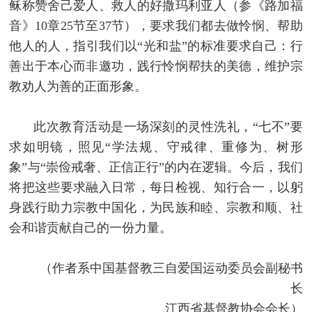
稣称赞舍己爱人、救人的好撒玛利亚人（参《路加福
音》10章25节至37节），要求我们都去做怜悯、帮助
他人的人，指引我们以“光和盐”的标准要求自己：行
善出于本心而非邀功，践行怜悯帮扶的美德，维护宗
教劝人为善的正面形象。
此次教育活动是一场深刻的灵性洗礼，“七不”要
求如明镜，照见“学法规、守戒律、重修为、树形
象”与“崇俭戒奢、正信正行”的内在逻辑。今后，我们
将把这些要求融入日常，每日检视、知行合一，以躬
身践行助力宗教中国化，为民族和睦、宗教和顺、社
会和谐贡献自己的一份力量。
（作者系中国基督教三自爱国运动委员会副秘书
长
江西省基督教协会会长）