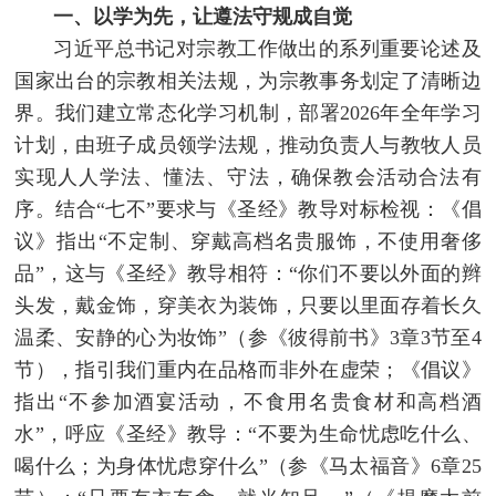
一、以学为先，让遵法守规成自觉
习近平总书记对宗教工作做出的系列重要论述及
国家出台的宗教相关法规，为宗教事务划定了清晰边
界。我们建立常态化学习机制，部署2026年全年学习
计划，由班子成员领学法规，推动负责人与教牧人员
实现人人学法、懂法、守法，确保教会活动合法有
序。结合“七不”要求与《圣经》教导对标检视：《倡
议》指出“不定制、穿戴高档名贵服饰，不使用奢侈
品”，这与《圣经》教导相符：“你们不要以外面的辫
头发，戴金饰，穿美衣为装饰，只要以里面存着长久
温柔、安静的心为妆饰”（参《彼得前书》3章3节至4
节），指引我们重内在品格而非外在虚荣；《倡议》
指出“不参加酒宴活动，不食用名贵食材和高档酒
水”，呼应《圣经》教导：“不要为生命忧虑吃什么、
喝什么；为身体忧虑穿什么”（参《马太福音》6章25