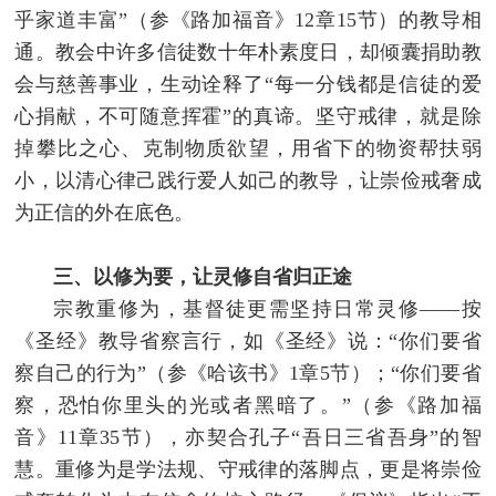
乎家道丰富”（参《路加福音》12章15节）的教导相
通。教会中许多信徒数十年朴素度日，却倾囊捐助教
会与慈善事业，生动诠释了“每一分钱都是信徒的爱
心捐献，不可随意挥霍”的真谛。坚守戒律，就是除
掉攀比之心、克制物质欲望，用省下的物资帮扶弱
小，以清心律己践行爱人如己的教导，让崇俭戒奢成
为正信的外在底色。
三、以修为要，让灵修自省归正途
宗教重修为，基督徒更需坚持日常灵修——按
《圣经》教导省察言行，如《圣经》说：“你们要省
察自己的行为”（参《哈该书》1章5节）；“你们要省
察，恐怕你里头的光或者黑暗了。”（参《路加福
音》11章35节），亦契合孔子“吾日三省吾身”的智
慧。重修为是学法规、守戒律的落脚点，更是将崇俭