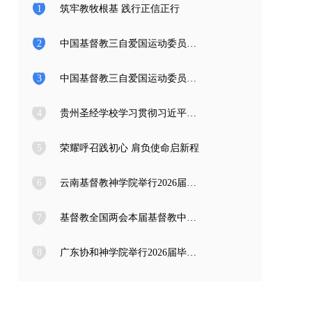
1
筑牢教牧根基 践行正信正行
2
中国基督教三自爱国运动委员会2026年度公开招聘工作人员面试公告
3
中国基督教三自爱国运动委员会2026年度公开招聘应届高校毕业生面试公告
4
贵州圣经学校学习贯彻习近平总书记在庆祝中国共产党成立105周年大会上的重要讲话精神
5
荣耀呼召践初心 肩负使命启新程
6
云南基督教神学院举行2026届毕业典礼
7
基督教全国两会本届基督教中国化推进委员会在成都召开专题编写工作会议
8
广东协和神学院举行2026届毕业感恩崇拜暨毕业典礼