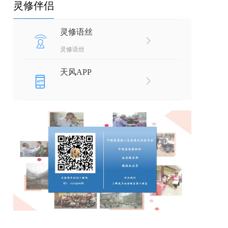
灵修伴侣
灵修语丝
灵修语丝
天风APP