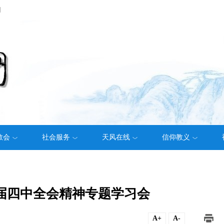
们
教会
社会服务
天风在线
信仰教义
届四中全会精神专题学习会
A+
A-