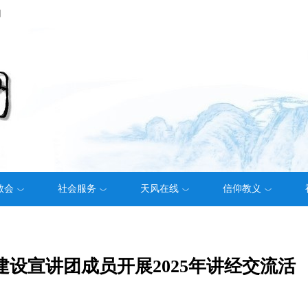
们
教会
社会服务
天风在线
信仰教义
设宣讲团成员开展2025年讲经交流活