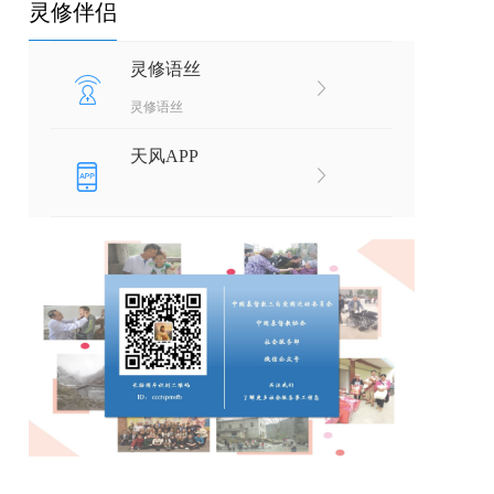
灵修伴侣
灵修语丝
灵修语丝
天风APP