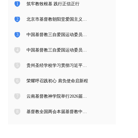
1
筑牢教牧根基 践行正信正行
2
北京市基督教朝阳堂爱国主义教育学习访问团一行来访
3
中国基督教三自爱国运动委员会2026年度公开招聘工作人员面试公告
4
中国基督教三自爱国运动委员会2026年度公开招聘应届高校毕业生面试公告
5
贵州圣经学校学习贯彻习近平总书记在庆祝中国共产党成立105周年大会上的重要讲话精神
6
荣耀呼召践初心 肩负使命启新程
7
云南基督教神学院举行2026届毕业典礼
8
基督教全国两会本届基督教中国化推进委员会在成都召开专题编写工作会议