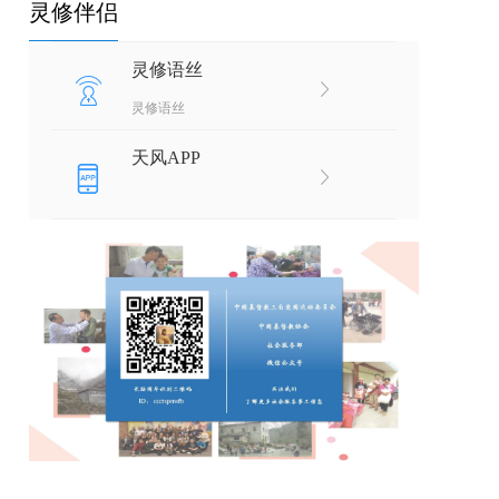
灵修伴侣
灵修语丝
灵修语丝
天风APP