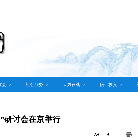
们
教会
社会服务
天风在线
信仰教义
”研讨会在京举行
A+
A-