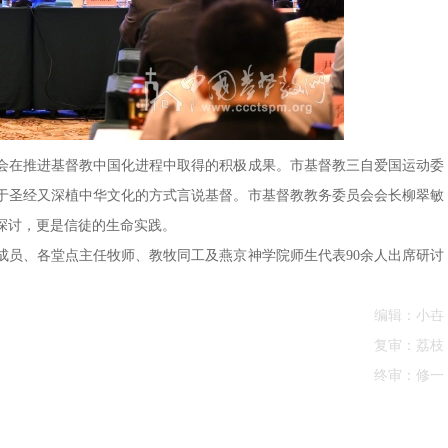
会在推进基督教中国化进程中取得的积极成果。市基督教三自爱国运动委
于圣经又深植中华文化的方式言说基督。市基督教教务委员会会长柳翠敏
探讨，更是信徒的生命实践。
成员、各堂点主任牧师、教牧同工及燕京神学院师生代表90余人出席研讨
编辑：小卋
复审：荔枝
终审：修一