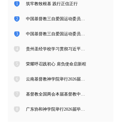
1
筑牢教牧根基 践行正信正行
2
中国基督教三自爱国运动委员会2026年度公开招聘工作人员面试公告
3
中国基督教三自爱国运动委员会2026年度公开招聘应届高校毕业生面试公告
4
贵州圣经学校学习贯彻习近平总书记在庆祝中国共产党成立105周年大会上的重要讲话精神
5
荣耀呼召践初心 肩负使命启新程
6
云南基督教神学院举行2026届毕业典礼
7
基督教全国两会本届基督教中国化推进委员会在成都召开专题编写工作会议
8
广东协和神学院举行2026届毕业感恩崇拜暨毕业典礼