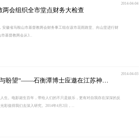
2014-04-04
教两会组织全市堂点财务大检查
日，安徽省马鞍山市基督教两会财务事工组在该市花雨路堂、向山堂进行财
马鞍山市基督教两会从3...
2014-04-03
“电影中的苦难与盼望”——石衡潭博士应邀在江苏神学院讲座
生。电影诞生百年，带给人们的不只是娱乐，更有对自我存在深深的反
彩值得我们去深入研究。2014年4月2日，...