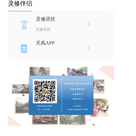
灵修伴侣
灵修语丝
灵修语丝
天风APP