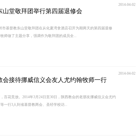
2014-04-02
东山堂敬拜团举行第四届退修会
广州市基督教东山堂敬拜团在从化夏湾拿酒店召开为期两天的第四届退修
牧师做了主题分享，强调作为敬拜团的成员全...
2014-04-02
教会接待挪威信义会友人尤约翰牧师一行
花竞放。2014年3月24日至30日，陕西教会的老朋友挪威信义会尤约
等一行3人到省基督教两会、圣经学校访...