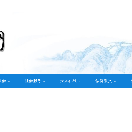
们
教会
社会服务
天风在线
信仰教义