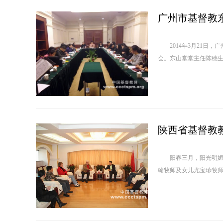
广州市基督教
2014年3月21日，
会。东山堂堂主任陈穗生
陕西省基督教
阳春三月，阳光明媚，百
翰牧师及女儿尤宝珍牧师