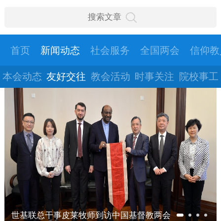
首页
新闻动态
社会服务
全国两会
信仰教
本会动态
友好交往
教会活动
时事关注
院校事工
世基联总干事皮莱牧师到访中国基督教两会