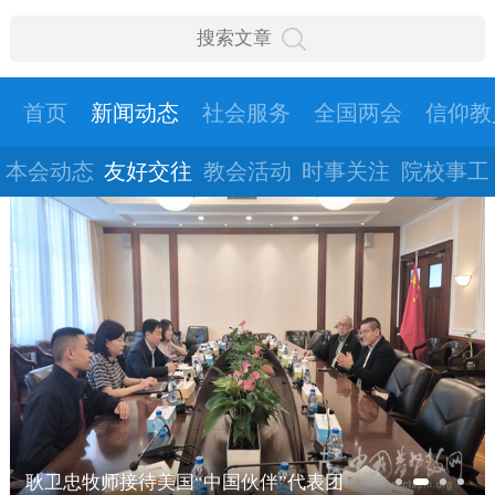
首页
新闻动态
社会服务
全国两会
信仰教
本会动态
友好交往
教会活动
时事关注
院校事工
耿卫忠牧师接待美国“中国伙伴”代表团