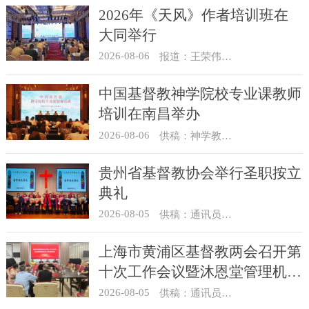
2026年《天风》作者培训班在
大同举行
2026-08-06
报道：王荣伟 摄影：冯谦
中国基督教神学院校专业课教师
培训在南昌举办
2026-08-06
供稿：神学教育部
贵州省基督教协会举行圣职按立
典礼
2026-08-05
供稿：通讯员 杨菁
上海市黄浦区基督教两会召开第
十次工作会议暨沐恩堂管理机构
七月份联席会议
2026-08-05
供稿：通讯员 景健美