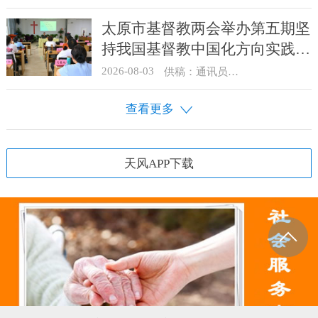
太原市基督教两会举办第五期坚
持我国基督教中国化方向实践能
力专题培训
2026-08-03
供稿：通讯员 王建春 摄影：史爱梅
查看更多
天风APP下载