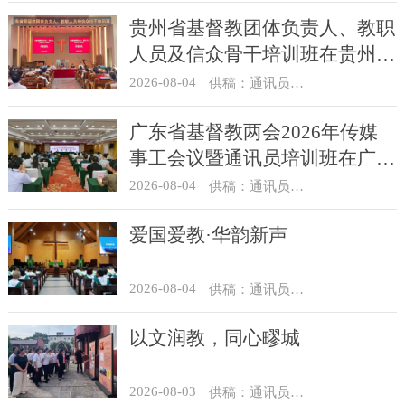
贵州省基督教团体负责人、教职
人员及信众骨干培训班在贵州圣
经学校举办
2026-08-04
供稿：通讯员 杨菁
广东省基督教两会2026年传媒
事工会议暨通讯员培训班在广州
举办
2026-08-04
供稿：通讯员 汪浩
爱国爱教·华韵新声
2026-08-04
供稿：通讯员 景健美
以文润教，同心疁城
2026-08-03
供稿：通讯员 景健美