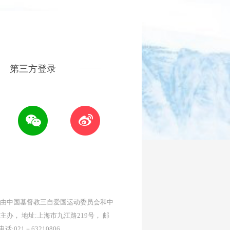
第三方登录
由中国基督教三自爱国运动委员会和中
主办， 地址:上海市九江路219号， 邮
 电话:021－63210806。