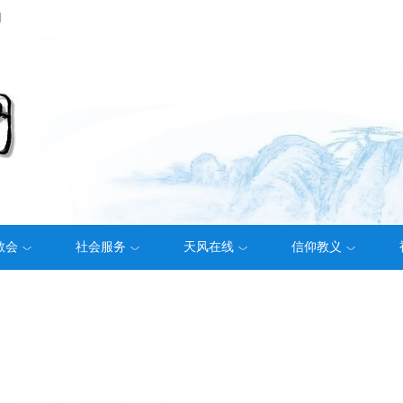
们
教会
社会服务
天风在线
信仰教义