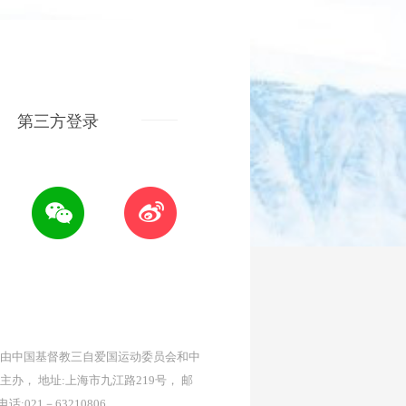
第三方登录
由中国基督教三自爱国运动委员会和中
主办， 地址:上海市九江路219号， 邮
 电话:021－63210806。