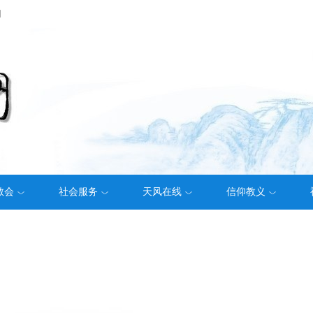
们
教会
社会服务
天风在线
信仰教义