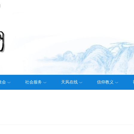
们
教会
社会服务
天风在线
信仰教义