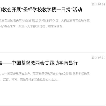
2014-07-14
门教会开展“圣经学校教学楼一日捐”活动
内蒙古自治区包头东河区西门教会以神家的事为念，为内蒙古呼市圣经学校
“教会未来，关注仆人”的优良传统，在东河区西...
2014-07-11
福——中国基督教两会甘露助学南昌行
日，由中国基督教两会主办、江西省基督教两会协办的2014甘露助学探访活
江苏、河南、安徽等地的20余位爱心人士从...