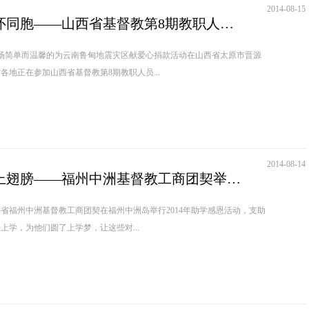
2014-08-15
情系灾区 心怀同胞——山西省基督教第8期教职人员培训班为鲁甸灾区祈祷捐款
一场简单而温馨的为云南鲁甸地震灾区献爱心捐款活动在山西省太原市晋源
各地正在参加山西省基督教第8期教职人员...
2014-08-14
爱，为梦想插上翅膀——福州中洲基督教工商团契举行2014年助学感恩活动
建省福州中洲基督教工商团契在福州中洲岛举行2014年助学感恩活动，支助
上学，为他们圆了上学梦，让这些对...