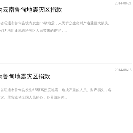
2014-08-21
为云南鲁甸地震灾区捐款
南省昭通市鲁甸县境内发生6.5级地震，人民群众生命财产遭受巨大损失。
法阻止地震给灾区人民带来的伤害，...
2014-08-15
为鲁甸地震灾区捐款
南省昭通市鲁甸县发生6.5级高烈度地震，造成严重的人员、财产损失，各
灾。震灾牵动全国人民的心，各界纷纷伸...