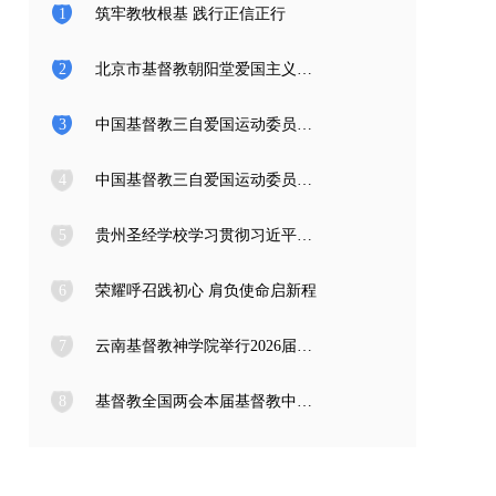
1
筑牢教牧根基 践行正信正行
2
北京市基督教朝阳堂爱国主义教育学习访问团一行来访
3
中国基督教三自爱国运动委员会2026年度公开招聘工作人员面试公告
4
中国基督教三自爱国运动委员会2026年度公开招聘应届高校毕业生面试公告
5
贵州圣经学校学习贯彻习近平总书记在庆祝中国共产党成立105周年大会上的重要讲话精神
6
荣耀呼召践初心 肩负使命启新程
7
云南基督教神学院举行2026届毕业典礼
8
基督教全国两会本届基督教中国化推进委员会在成都召开专题编写工作会议