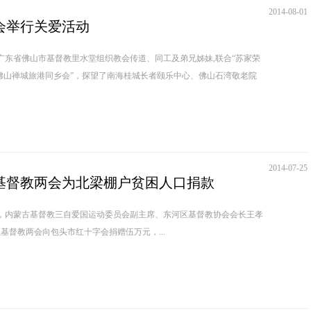
2014-08-01
会举行关爱活动
0日，广东省佛山市基督教里水堂组织教会传道、同工及弟兄姊妹,联合“苏家荣
佛山禅城旅港同乡会”，探望了南海桂城长者颐乐中心、佛山石湾敬老院
2014-07-25
基督教两会为北梁棚户贫困人口捐款
午，内蒙古基督教三自爱国运动委员会副主席、东河区基督教协会会长王孝
基督教两会向包头市红十字会捐赠伍万元，...