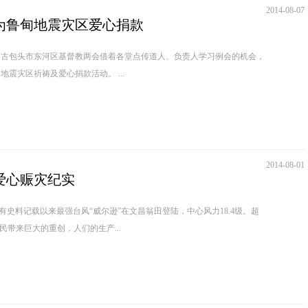
2014-08-07
为鲁甸地震灾区爱心捐款
蒙古包头市东河区基督教两会借着各堂点传道人、负责人学习例会的机会，
在古城湾教会举行为鲁甸地震灾区祈祷及爱心捐款活动。 ...
2014-08-01
爱心赈灾纪实
南有史料记载以来最强台风“威尔逊”在文昌翁田登陆，中心风力18.4级。超
民带来巨大的重创，人们的生产...