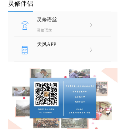
灵修伴侣
灵修语丝
灵修语丝
天风APP