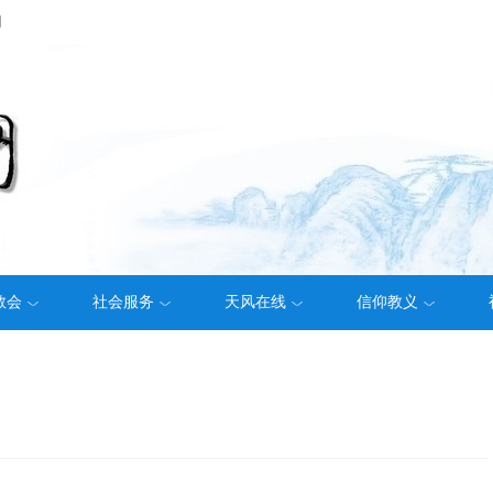
们
教会
社会服务
天风在线
信仰教义