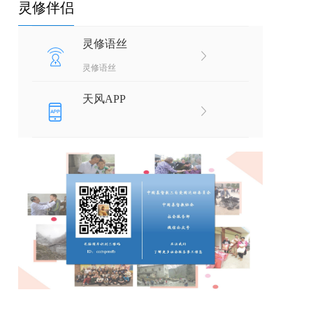
灵修伴侣
灵修语丝
灵修语丝
天风APP