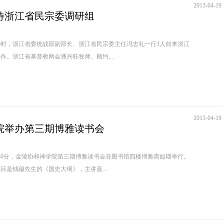
2013-04-19
待浙江省民宗委调研组
午9时，浙江省委统战部副部长、浙江省民宗委主任冯志礼一行3人前来浙江
作。浙江省基督教两会潘兴旺牧师、顾约...
2013-04-19
院举办第三期博雅读书会
9时30分，金陵协和神学院第三期博雅读书会在图书馆四楼博雅斋如期举行。
目是钱穆先生的《国史大纲》，主讲嘉...