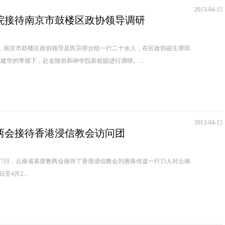
2013-04-15
院接待南京市鼓楼区政协领导调研
午，南京市鼓楼区政协领导及民宗侨台组一行二十余人，在区政协副主席田
建华的带领下，赴金陵协和神学院新校园进行调研。...
2013-04-15
两会接待香港浸信教会访问团
4月7日，云南省基督教两会接待了香港浸信教会刘惠珠传道一行15人对云南
28日至4月2...