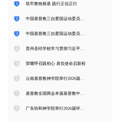
1
筑牢教牧根基 践行正信正行
2
中国基督教三自爱国运动委员会2026年度公开招聘工作人员面试公告
3
中国基督教三自爱国运动委员会2026年度公开招聘应届高校毕业生面试公告
4
贵州圣经学校学习贯彻习近平总书记在庆祝中国共产党成立105周年大会上的重要讲话精神
5
荣耀呼召践初心 肩负使命启新程
6
云南基督教神学院举行2026届毕业典礼
7
基督教全国两会本届基督教中国化推进委员会在成都召开专题编写工作会议
8
广东协和神学院举行2026届毕业感恩崇拜暨毕业典礼