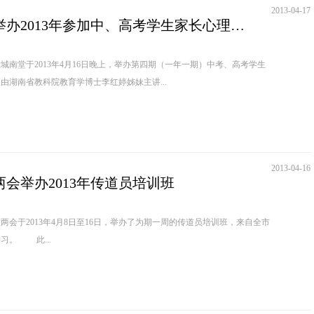
2013-04-17
长沙市城南堂举办2013年参加中、高考学生家长心理辅导讲座
堂于2013年4月16日晚上，举办第四期（一年一期）中考、高考学生
由湖南省教科院教育学博士李红婷姊妹主讲...
2013-04-16
会举办2013年传道员培训班
于2013年4月8日至16日，举办了为期一周的传道员培训班，来自全市
2县3区43名学员参加了学习。 此...