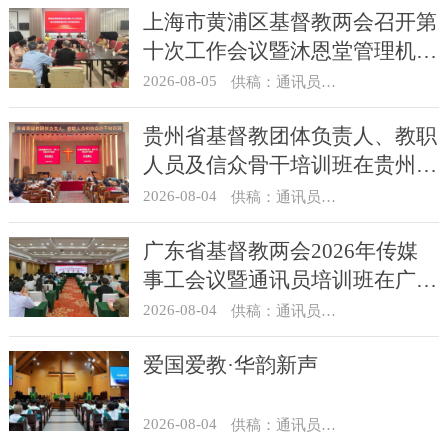
上海市黄浦区基督教两会召开第
十次工作会议暨沐恩堂管理机构
七月份联席会议
2026-08-05
供稿：通讯员 景健美
贵州省基督教团体负责人、教职
人员及信众骨干培训班在贵州圣
经学校举办
2026-08-04
供稿：通讯员 杨菁
广东省基督教两会2026年传媒
事工会议暨通讯员培训班在广州
举办
2026-08-04
供稿：通讯员 汪浩
爱国爱教·华韵新声
2026-08-04
供稿：通讯员 景健美