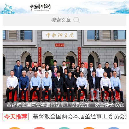
基督教全国两会本届传媒事工委员会第二次全体会议在
基督教全国两会本届圣经事工委员会
今天推荐
武汉召开