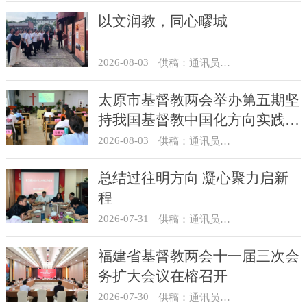
以文润教，同心疁城
2026-08-03
供稿：通讯员 景健美
太原市基督教两会举办第五期坚
持我国基督教中国化方向实践能
力专题培训
2026-08-03
供稿：通讯员 王建春 摄影：史爱梅
总结过往明方向 凝心聚力启新
程
2026-07-31
供稿：通讯员 冯莉琴
福建省基督教两会十一届三次会
务扩大会议在榕召开
2026-07-30
供稿：通讯员 杨莹莹