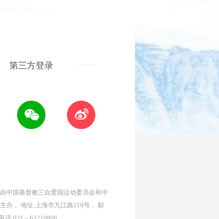
第三方登录
由中国基督教三自爱国运动委员会和中
主办， 地址:上海市九江路219号， 邮
 电话:021－63210806。