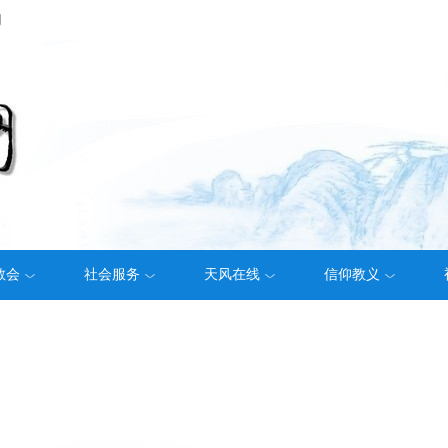
们
教会
社会服务
天风在线
信仰教义