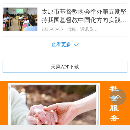
太原市基督教两会举办第五期坚
持我国基督教中国化方向实践能
力专题培训
2026-08-03
供稿：通讯员 王建春 摄影：史爱梅
查看更多
天风APP下载