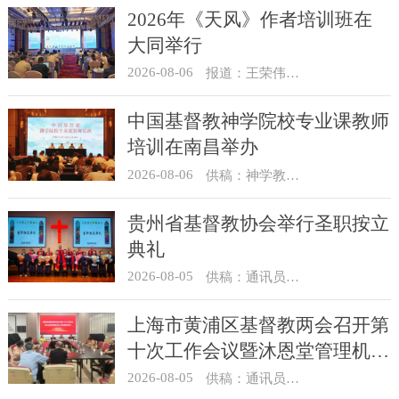
2026年《天风》作者培训班在
大同举行
2026-08-06
报道：王荣伟 摄影：冯谦
中国基督教神学院校专业课教师
培训在南昌举办
2026-08-06
供稿：神学教育部
贵州省基督教协会举行圣职按立
典礼
2026-08-05
供稿：通讯员 杨菁
上海市黄浦区基督教两会召开第
十次工作会议暨沐恩堂管理机构
七月份联席会议
2026-08-05
供稿：通讯员 景健美