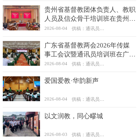
贵州省基督教团体负责人、教职
人员及信众骨干培训班在贵州圣
经学校举办
2026-08-04
供稿：通讯员 杨菁
广东省基督教两会2026年传媒
事工会议暨通讯员培训班在广州
举办
2026-08-04
供稿：通讯员 汪浩
爱国爱教·华韵新声
2026-08-04
供稿：通讯员 景健美
以文润教，同心疁城
2026-08-03
供稿：通讯员 景健美