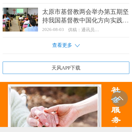
太原市基督教两会举办第五期坚
持我国基督教中国化方向实践能
力专题培训
2026-08-03
供稿：通讯员 王建春 摄影：史爱梅
查看更多
天风APP下载