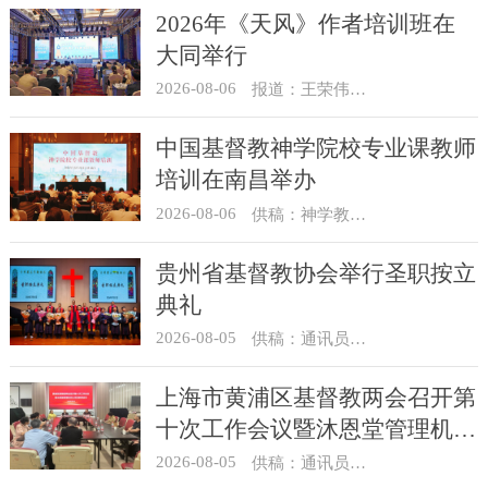
2026年《天风》作者培训班在
大同举行
2026-08-06
报道：王荣伟 摄影：冯谦
中国基督教神学院校专业课教师
培训在南昌举办
2026-08-06
供稿：神学教育部
贵州省基督教协会举行圣职按立
典礼
2026-08-05
供稿：通讯员 杨菁
上海市黄浦区基督教两会召开第
十次工作会议暨沐恩堂管理机构
七月份联席会议
2026-08-05
供稿：通讯员 景健美