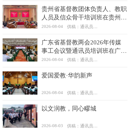
贵州省基督教团体负责人、教职
人员及信众骨干培训班在贵州圣
经学校举办
2026-08-04
供稿：通讯员 杨菁
广东省基督教两会2026年传媒
事工会议暨通讯员培训班在广州
举办
2026-08-04
供稿：通讯员 汪浩
爱国爱教·华韵新声
2026-08-04
供稿：通讯员 景健美
以文润教，同心疁城
2026-08-03
供稿：通讯员 景健美