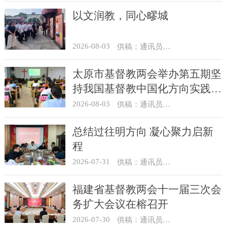
以文润教，同心疁城
2026-08-03
供稿：通讯员 景健美
太原市基督教两会举办第五期坚
持我国基督教中国化方向实践能
力专题培训
2026-08-03
供稿：通讯员 王建春 摄影：史爱梅
总结过往明方向 凝心聚力启新
程
2026-07-31
供稿：通讯员 冯莉琴
福建省基督教两会十一届三次会
务扩大会议在榕召开
2026-07-30
供稿：通讯员 杨莹莹