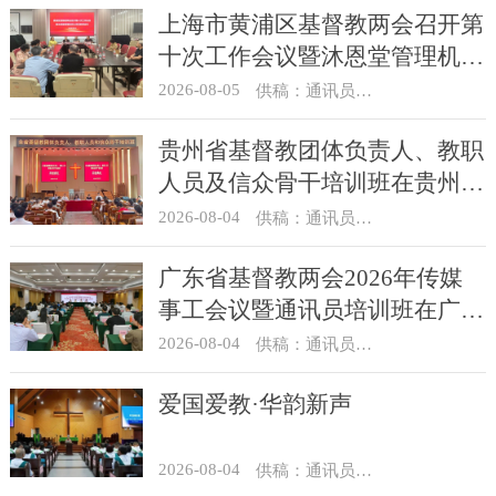
上海市黄浦区基督教两会召开第
十次工作会议暨沐恩堂管理机构
七月份联席会议
2026-08-05
供稿：通讯员 景健美
贵州省基督教团体负责人、教职
人员及信众骨干培训班在贵州圣
经学校举办
2026-08-04
供稿：通讯员 杨菁
广东省基督教两会2026年传媒
事工会议暨通讯员培训班在广州
举办
2026-08-04
供稿：通讯员 汪浩
爱国爱教·华韵新声
2026-08-04
供稿：通讯员 景健美