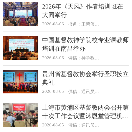
2026年《天风》作者培训班在
大同举行
2026-08-06
报道：王荣伟 摄影：冯谦
中国基督教神学院校专业课教师
培训在南昌举办
2026-08-06
供稿：神学教育部
贵州省基督教协会举行圣职按立
典礼
2026-08-05
供稿：通讯员 杨菁
上海市黄浦区基督教两会召开第
十次工作会议暨沐恩堂管理机构
七月份联席会议
2026-08-05
供稿：通讯员 景健美