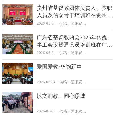
贵州省基督教团体负责人、教职
人员及信众骨干培训班在贵州圣
经学校举办
2026-08-04
供稿：通讯员 杨菁
广东省基督教两会2026年传媒
事工会议暨通讯员培训班在广州
举办
2026-08-04
供稿：通讯员 汪浩
爱国爱教·华韵新声
2026-08-04
供稿：通讯员 景健美
以文润教，同心疁城
2026-08-03
供稿：通讯员 景健美