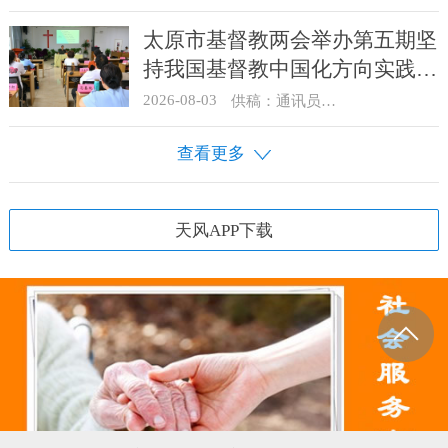
太原市基督教两会举办第五期坚
持我国基督教中国化方向实践能
力专题培训
2026-08-03
供稿：通讯员 王建春 摄影：史爱梅
查看更多
天风APP下载