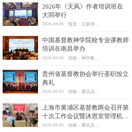
2026年《天风》作者培训班在
大同举行
2026-08-06
报道：王荣伟 摄影：冯谦
中国基督教神学院校专业课教师
培训在南昌举办
2026-08-06
供稿：神学教育部
贵州省基督教协会举行圣职按立
典礼
2026-08-05
供稿：通讯员 杨菁
上海市黄浦区基督教两会召开第
十次工作会议暨沐恩堂管理机构
七月份联席会议
2026-08-05
供稿：通讯员 景健美