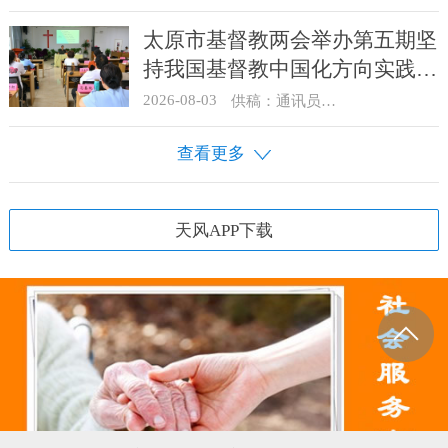
太原市基督教两会举办第五期坚
持我国基督教中国化方向实践能
力专题培训
2026-08-03
供稿：通讯员 王建春 摄影：史爱梅
查看更多
天风APP下载