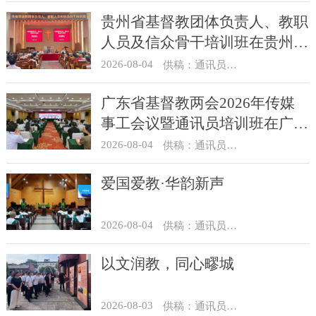
贵州省基督教团体负责人、教职
人员及信众骨干培训班在贵州圣
经学校举办
2026-08-04
供稿：通讯员 杨菁
广东省基督教两会2026年传媒
事工会议暨通讯员培训班在广州
举办
2026-08-04
供稿：通讯员 汪浩
爱国爱教·华韵新声
2026-08-04
供稿：通讯员 景健美
以文润教，同心疁城
2026-08-03
供稿：通讯员 景健美