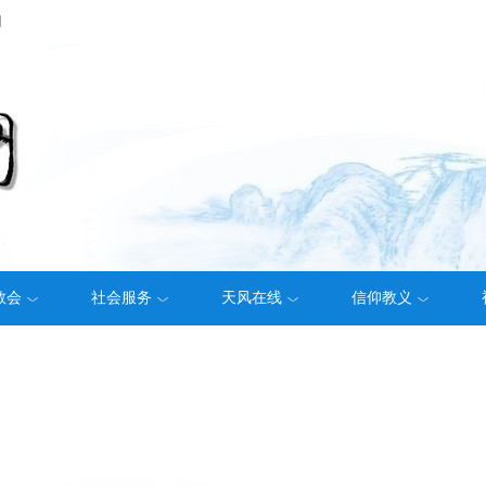
们
教会
社会服务
天风在线
信仰教义