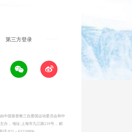
第三方登录
由中国基督教三自爱国运动委员会和中
主办， 地址:上海市九江路219号， 邮
 电话:021－63210806。