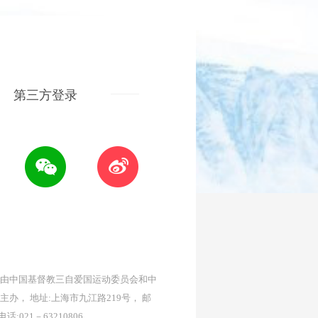
第三方登录
由中国基督教三自爱国运动委员会和中
主办， 地址:上海市九江路219号， 邮
 电话:021－63210806。