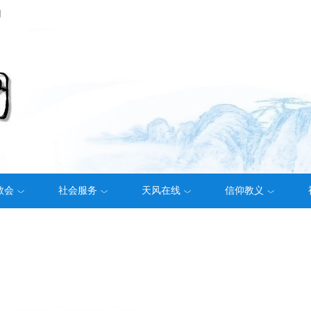
们
教会
社会服务
天风在线
信仰教义